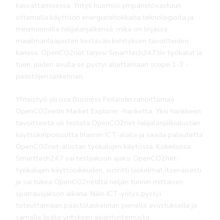
kasvattamisessa. Yritys huomioi ympäristövastuun
ottamalla käyttöön energiatehokkaita teknologioita ja
minimoimalla hiilijalanjälkensä, mikä on linjassa
maailmanlaajuisten kestävän kehityksen tavoitteiden
kanssa. OpenCO2net tarjosi Smarttech247:lle työkalut ja
tuen, joiden avulla se pystyi aloittamaan scope 1-3 -
päästöjen laskennan.
Yhteistyö oli osa Business Finlandin rahoittamaa
OpenCO2netin Market Explorer -hanketta. Yksi hankkeen
tavoitteista oli testata OpenCO2net-hiilijalanjälkialustan
käyttökelpoisuutta Irlannin ICT-alalla ja saada palautetta
OpenCO2net-alustan työkalujen käytöstä. Kokeilussa
Smarttech247 sai testijakson ajaksi OpenCO2net-
työkalujen käyttöoikeuden, suoritti laskelmat itsenäisesti
ja sai tukea OpenCO2netiltä neljän tunnin mittaisen
sparrausjakson aikana. Näin ICT-yritys pystyi
toteuttamaan päästölaskennan pienellä avustuksella ja
samalla lisätä yrityksen asiantuntemusta