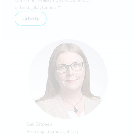
lukenut ja hyväksyn OpenCO2net Oy:n
tietosuojakäytännön.
Lähetä
Sari Siitonen
Perustaja, toimitusjohtaja