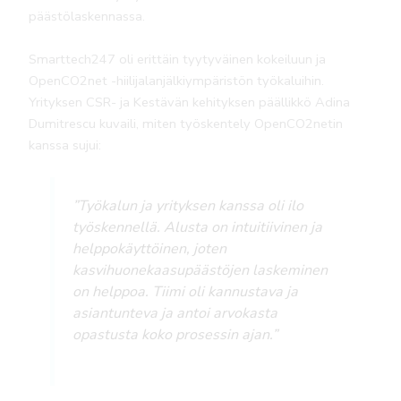
päästölaskennassa.
Smarttech247 oli erittäin tyytyväinen kokeiluun ja
OpenCO2net -hiilijalanjälkiympäristön työkaluihin.
Yrityksen CSR- ja Kestävän kehityksen päällikkö Adina
Dumitrescu kuvaili, miten työskentely OpenCO2netin
kanssa sujui:
”Työkalun ja yrityksen kanssa oli ilo
työskennellä. Alusta on intuitiivinen ja
helppokäyttöinen, joten
kasvihuonekaasupäästöjen laskeminen
on helppoa. Tiimi oli kannustava ja
asiantunteva ja antoi arvokasta
opastusta koko prosessin ajan.”