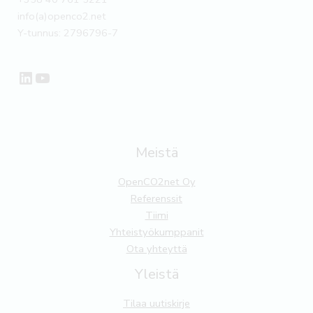
info(a)openco2.net
Y-tunnus: 2796796-7
LinkedIn
YouTube
Meistä
OpenCO2net Oy
Referenssit
Tiimi
Yhteistyökumppanit
Ota yhteyttä
Yleistä
Tilaa uutiskirje