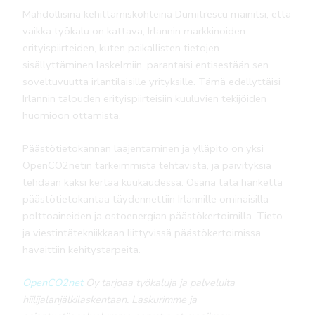
Mahdollisina kehittämiskohteina Dumitrescu mainitsi, että
vaikka työkalu on kattava, Irlannin markkinoiden
erityispiirteiden, kuten paikallisten tietojen
sisällyttäminen laskelmiin, parantaisi entisestään sen
soveltuvuutta irlantilaisille yrityksille. Tämä edellyttäisi
Irlannin talouden erityispiirteisiin kuuluvien tekijöiden
huomioon ottamista.
Päästötietokannan laajentaminen ja ylläpito on yksi
OpenCO2netin tärkeimmistä tehtävistä, ja päivityksiä
tehdään kaksi kertaa kuukaudessa. Osana tätä hanketta
päästötietokantaa täydennettiin Irlannille ominaisilla
polttoaineiden ja ostoenergian päästökertoimilla. Tieto-
ja viestintätekniikkaan liittyvissä päästökertoimissa
havaittiin kehitystarpeita.
OpenCO2net
Oy tarjoaa työkaluja ja palveluita
hiilijalanjälkilaskentaan. Laskurimme ja