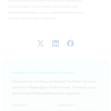
asiantuntijapalvelumme perustuvat maailman
tunnetuimpiin standardeihin sekä kattavaan
päästötietokantaan, jonka päästökertoimet ovat
asiantuntijoidemme validoimia
Haluatko kuulla lisää palveluistamme?
Palvelumme soveltuu yksittäisen tuotteen tai koko
yrityksen hiilijalanjäljen laskemiseen. Teemme myös
räätälöityjä hiilijalanjälkilaskimia yrityksille.
Etunimi
Sukunimi