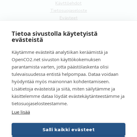
Käyttöehdot
Tietosuojaseloste
Evästeet
FI
Tietoa sivustolla käytetyistä
evästeistä
EN
Käytämme evästeitä analytiikan keräämistä ja
OpenCO2.net sivuston käyttökokemuksen
parantamista varten, jotta päästölaskenta olisi
tulevaisuudessa entistä helpompaa. Dataa voidaan
Copyright OpenCO2net Oy 2026
hyödyntää myös mainonnan kohdentamiseen.
Lisätietoja evästeistä ja siitä, miten säilytämme ja
käsittelemme dataa löydät evästekäytänteestämme ja
tietosuojaselosteestamme.
Lue lisää
Salli kaikki evästeet