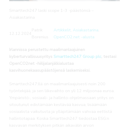
Smarttech247 laski scope 1-3 -päästönsä –
Asiakastarina
Patrik
Artikkelit
, 
Asiakastarina
, 
12.12.2024
Borenius
OpenCO2.net -alusta
Irlannissa perustettu maailmanlaajuinen
kyberturvallisuusyritys
Smarttech247 Group plc
, testasi
OpenCO2net -hiilijalanjälkialustaa
kasvihuonekaasupäästöjensä laskemiseksi.
Smarttech247:llä on maailmanlaajuisesti noin 200
työntekijää, ja sen liikevaihto on yli 12 miljoonaa euroa.
Ympäristö-, sosiaali- ja hallinto-ohjelmassaan yritys on
sitoutunut edistämään kestävää kasvua, lisäämään
sosiaalista vaikutusta ja ylläpitämään vahvaa eettistä
hallintotapaa. Koska Smarttech247 tiedostaa ESG:n
kasvavan merkityksen pitkän aikavälin arvon