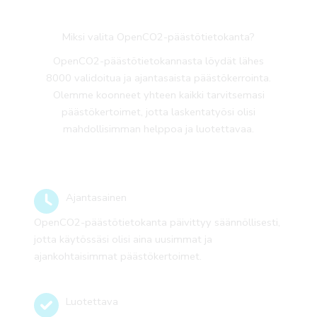
Miksi valita OpenCO2-päästötietokanta?
OpenCO2-päästötietokannasta löydät lähes
8000 validoitua ja ajantasaista päästökerrointa.
Olemme koonneet yhteen kaikki tarvitsemasi
päästökertoimet, jotta laskentatyösi olisi
mahdollisimman helppoa ja luotettavaa.
Ajantasainen
OpenCO2-päästötietokanta päivittyy säännöllisesti,
jotta käytössäsi olisi aina uusimmat ja
ajankohtaisimmat päästökertoimet.
Luotettava