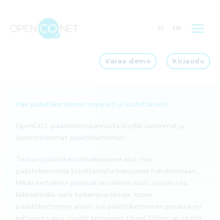
Siirry
sisältöön
FI
EN
Varaa demo
Kirjaudu
Hae päästökertoimet nopeasti ja luotettavasti
OpenCO2-päästötietokannasta löydät uusimmat ja
luotettavimmat päästökertoimet
Testaa päästökerroinhakuamme alta. Hae
päästökertoimia kirjoittamalla hakusanat hakukenttään.
Mikäli kertoimen perässä on sininen nuoli, löydät sitä
klikkaamalla vielä tarkempia tietoja, kuten
päästökertoimen arvon. Jos päästökertoimen perässä on
keltainen lukko, löydät kertoimen OpenCO2net-alustalta