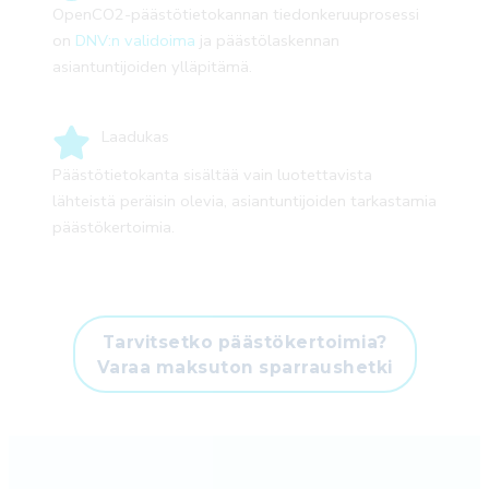
OpenCO2-päästötietokannan tiedonkeruuprosessi
on
DNV:n validoima
ja päästölaskennan
asiantuntijoiden ylläpitämä.
Laadukas
Päästötietokanta sisältää vain luotettavista
lähteistä peräisin olevia, asiantuntijoiden tarkastamia
päästökertoimia.
Tarvitsetko päästökertoimia?
Varaa maksuton sparraushetki