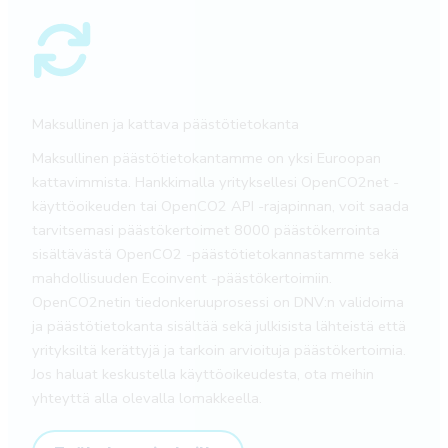
Maksullinen ja kattava päästötietokanta
Maksullinen päästötietokantamme on yksi Euroopan
kattavimmista. Hankkimalla yrityksellesi OpenCO2net -
käyttöoikeuden tai OpenCO2 API -rajapinnan, voit saada
tarvitsemasi päästökertoimet 8000 päästökerrointa
sisältävästä OpenCO2 -päästötietokannastamme sekä
mahdollisuuden Ecoinvent -päästökertoimiin.
OpenCO2netin tiedonkeruuprosessi on DNV:n validoima
ja päästötietokanta sisältää sekä julkisista lähteistä että
yrityksiltä kerättyjä ja tarkoin arvioituja päästökertoimia.
Jos haluat keskustella käyttöoikeudesta, ota meihin
yhteyttä alla olevalla lomakkeella.