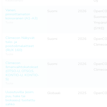
Oy
Kaukolämpö
Vaneri,
Suomi
2026
OpenCO2
pinnoittamaton
Suomen
koivuvaneri (A1-A3)
Ympäris
Tuote
(SYKE)
Climecon Näkyvät
Suomi
2026
OpenCO2
tulo- ja
Climeco
poistoilmalaitteet
(RUX 160)
Tuote
Climecon
Suomi
2026
OpenCO2
Ilmanvaihtokatokset
Climeco
(OTSO-U, OTSO,S,
KONTIO-U, KONTIO-
S)
Tuote
Uusiutuvilla (esim.
Globaali
2025
OpenCO
puu, hake tai
biokaasu) tuotettu
sähkö