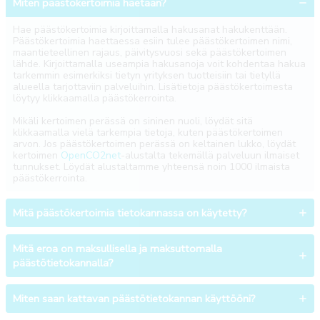
Miten päästökertoimia haetaan?
Hae päästökertoimia kirjoittamalla hakusanat hakukenttään.
Päästökertoimia haettaessa esiin tulee päästökertoimen nimi,
maantieteellinen rajaus, päivitysvuosi sekä päästökertoimen
lähde. Kirjoittamalla useampia hakusanoja voit kohdentaa hakua
tarkemmin esimerkiksi tietyn yrityksen tuotteisiin tai tietyllä
alueella tarjottaviin palveluihin. Lisätietoja päästökertoimesta
löytyy klikkaamalla päästökerrointa.
Mikäli kertoimen perässä on sininen nuoli, löydät sitä
klikkaamalla vielä tarkempia tietoja, kuten päästökertoimen
arvon. Jos päästökertoimen perässä on keltainen lukko, löydät
kertoimen
OpenCO2net
-alustalta tekemällä palveluun ilmaiset
tunnukset. Löydät alustaltamme yhteensä noin 1000 ilmaista
päästökerrointa.
Mitä päästökertoimia tietokannassa on käytetty?
Mitä eroa on maksullisella ja maksuttomalla
päästötietokannalla?
Miten saan kattavan päästötietokannan käyttööni?