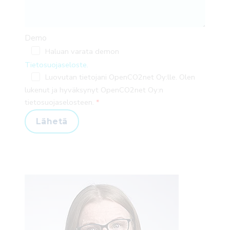
Demo
Haluan varata demon
Tietosuojaseloste.
Luovutan tietojani OpenCO2net Oy:lle. Olen
lukenut ja hyväksynyt OpenCO2net Oy:n
tietosuojaselosteen.
Lähetä