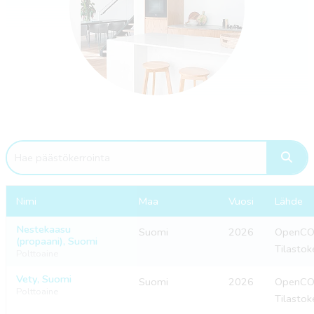
Nimi
Maa
Vuosi
Lähde
Nestekaasu
Suomi
2026
OpenCO2
(propaani), Suomi
Tilastok
Polttoaine
Vety, Suomi
Suomi
2026
OpenCO2
Polttoaine
Tilastok