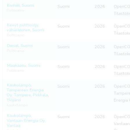
Kivihiili, Suomi
Suomi
2026
OpenCO2
Polttoaine
Tilastok
Kevyt polttoöljy,
Suomi
2026
OpenCO2
vähärikkinen, Suomi
Tilastok
Polttoaine
Diesel, Suomi
Suomi
2026
OpenCO2
Polttoaine
Tilastok
Maakaasu, Suomi
Suomi
2026
OpenCO2
Polttoaine
Tilastok
Kaukolämpö,
Suomi
2026
OpenCO2
Tampereen Energia
Tamper
Oy, Tampere, Pirkkala,
Ylöjärvi
Energia
Kaukolämpö
Kaukolämpö,
Suomi
2026
OpenCO2
Vantaan Energia Oy,
Vantaan
Vantaa