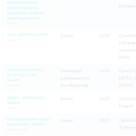
keskimääräinen
Energiav
sähkönhankinta,
kansallinen sähkön
jäännösjakauma
Sähkö
Vesi, vedentuotanto
Suomi
2025
OpenCO2
Tuote
Helsing
ympäris
(HSY)
Hotelliyöpyminen
Yhdistynyt
2025
OpenCO2
(huone per yö),
kuningaskunta
DEFRA, 
Suomi
(Iso-Britannia)
DESNZ
Palvelu
Sähkö, siirtohäviöt,
Suomi
2025
OpenCO2
Suomi
Fingrid
Sähkö
Suomen henkilöautot
Suomi
2025
OpenCO2
keskimäärin (NEDC)
Trafico
Henkilöauto