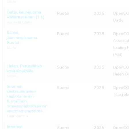
Sähkö
Oatly, kaurajuoma
Ruotsi
2025
OpenCO2
Vähärasvainen (1 L)
Oatly
Ruoka ja juoma
Sähkö,
Ruotsi
2025
OpenCO2
jäännösjakauma,
Associat
Ruotsi
Issuing 
Sähkö
(AIB)
Helen, Perussähkö
Suomi
2025
OpenCO2
kotitalouksille
Helen O
Sähkö
Suomen
Suomi
2025
OpenCO2
keskimääräinen
Tilastok
kaukolämmön
tuotannon
ominaispäästökerroin,
energiamenetelmä
Kaukolämpö
Suomen
Suomi
2025
OpenCO2