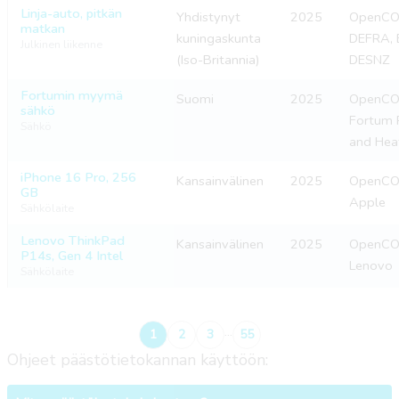
Linja-auto, pitkän
Yhdistynyt
2025
OpenCO2
matkan
kuningaskunta
DEFRA, 
Julkinen liikenne
(Iso-Britannia)
DESNZ
Fortumin myymä
Suomi
2025
OpenCO2
sähkö
Fortum
Sähkö
and Hea
iPhone 16 Pro, 256
Kansainvälinen
2025
OpenCO2
GB
Apple
Sähkölaite
Lenovo ThinkPad
Kansainvälinen
2025
OpenCO2
P14s, Gen 4 Intel
Lenovo
Sähkölaite
...
1
2
3
55
Ohjeet päästötietokannan käyttöön: