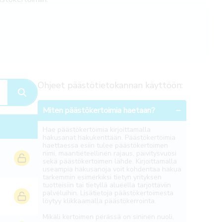
Ohjeet päästötietokannan käyttöön:
Miten päästökertoimia haetaan?
Hae päästökertoimia kirjoittamalla
hakusanat hakukenttään. Päästökertoimia
haettaessa esiin tulee päästökertoimen
nimi, maantieteellinen rajaus, päivitysvuosi
sekä päästökertoimen lähde. Kirjoittamalla
useampia hakusanoja voit kohdentaa hakua
tarkemmin esimerkiksi tietyn yrityksen
tuotteisiin tai tietyllä alueella tarjottaviin
palveluihin. Lisätietoja päästökertoimesta
löytyy klikkaamalla päästökerrointa.
Mikäli kertoimen perässä on sininen nuoli,