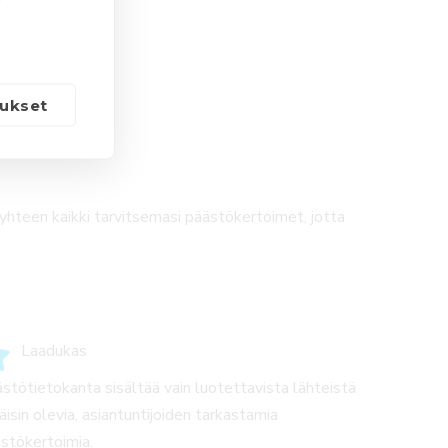
ukset
Seuraava »
teen kaikki tarvitsemasi päästökertoimet, jotta
Laadukas
stötietokanta sisältää vain luotettavista lähteistä
äisin olevia, asiantuntijoiden tarkastamia
stökertoimia.