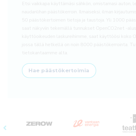
Etsi vaikkapa käyttämäsi sähkön, omistamasi auton, 
naudanlihan päästökerroin. Ilmaiseksi, ilman kirjautu
50 päästökertoimen tietoja ja taustoja. Yli 1000 pääst
saat näkyviin tekemällä tunnukset OpenCO2net -alu
käyttöoikeuden laskureihimme, saat käyttöösi koko
jossa tällä hetkellä on noin 8000 päästökerrointa. Tu
tietokantaamme alta.
Hae päästökertoimia