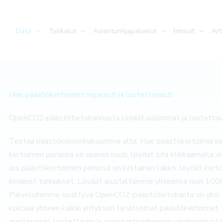
Data
Työkalut
Asiantuntijapalvelut
Hinnat
Art
Hae päästökertoimet nopeasti ja luotettavasti
OpenCO2-päästötietokannasta löydät uusimmat ja luotetta
Testaa päästökerroinhakuamme alta. Hae päästökertoimia kir
kertoimen perässä on sininen nuoli, löydät sitä klikkaamalla v
Jos päästökertoimen perässä on keltainen lukko, löydät ke
ilmaiset tunnukset. Löydät alustaltamme yhteensä noin 1000
Palveluihimme sisältyvä OpenCO2-päästötietokanta on yksi 
kokoaa yhteen kaikki yrityksen tarvitsemat päästökertoime
ajantasaisiin, luotettaviin ja asiantuntijoidemme validoimiin pä