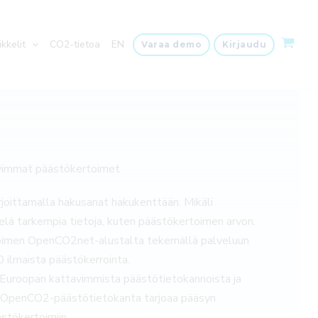
ikkelit
CO2-tietoa
EN
Varaa demo
Kirjaudu
vimmat päästökertoimet
joittamalla hakusanat hakukenttään. Mikäli
ielä tarkempia tietoja, kuten päästökertoimen arvon.
rtoimen OpenCO2net-alustalta tekemällä palveluun
 ilmaista päästökerrointa.
Euroopan kattavimmista päästötietokannoista ja
t. OpenCO2-päästötietokanta tarjoaa pääsyn
ästökertoimiin.