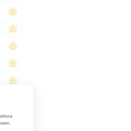
udessa
seen.