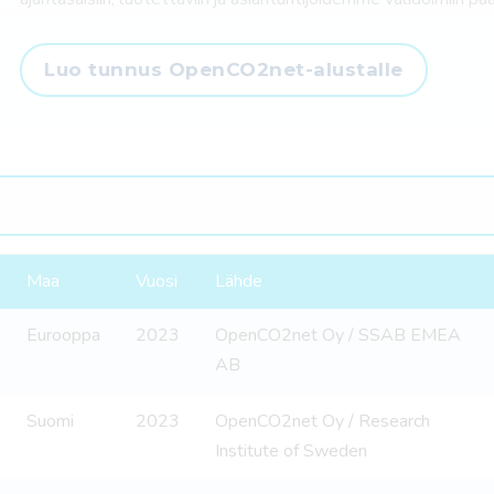
Luo tunnus OpenCO2net-alustalle
Maa
Vuosi
Lähde
Eurooppa
2023
OpenCO2net Oy / SSAB EMEA
AB
Suomi
2023
OpenCO2net Oy / Research
Institute of Sweden