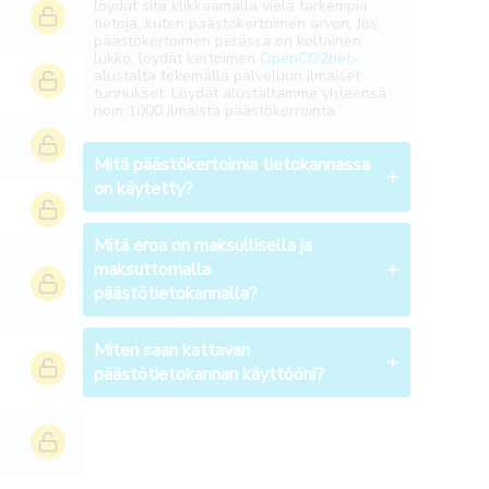
löydät sitä klikkaamalla vielä tarkempia
tietoja, kuten päästökertoimen arvon. Jos
päästökertoimen perässä on keltainen
lukko, löydät kertoimen
OpenCO2net
-
alustalta tekemällä palveluun ilmaiset
tunnukset. Löydät alustaltamme yhteensä
noin 1000 ilmaista päästökerrointa.
Mitä päästökertoimia tietokannassa
on käytetty?
Mitä eroa on maksullisella ja
maksuttomalla
päästötietokannalla?
Miten saan kattavan
päästötietokannan käyttööni?