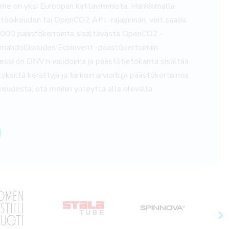
me on yksi Euroopan kattavimmista. Hankkimalla
töoikeuden tai OpenCO2 API -rajapinnan, voit saada
8000 päästökerrointa sisältävästä OpenCO2 -
ahdollisuuden Ecoinvent -päästökertoimiin.
si on DNV:n validoima ja päästötietokanta sisältää
tyksiltä kerättyjä ja tarkoin arvioituja päästökertoimia.
keudesta, ota meihin yhteyttä alla olevalla