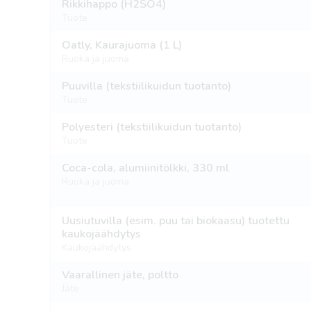
Rikkihappo (H2SO4)
Tuote
Oatly, Kaurajuoma (1 L)
Ruoka ja juoma
Puuvilla (tekstiilikuidun tuotanto)
Tuote
Polyesteri (tekstiilikuidun tuotanto)
Tuote
Coca-cola, alumiinitölkki, 330 ml
Ruoka ja juoma
Uusiutuvilla (esim. puu tai biokaasu) tuotettu
kaukojäähdytys
Kaukojäähdytys
Vaarallinen jäte, poltto
Jäte