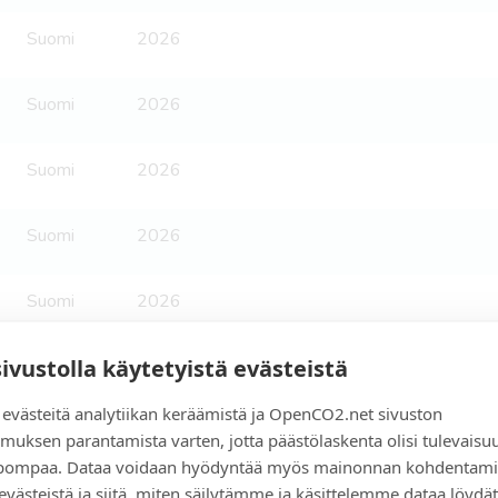
Suomi
2026
Suomi
2026
Suomi
2026
Suomi
2026
Suomi
2026
sivustolla käytetyistä evästeistä
Suomi
2026
västeitä analytiikan keräämistä ja OpenCO2.net sivuston
Suomi
2026
muksen parantamista varten, jotta päästölaskenta olisi tulevaisu
elpompaa. Dataa voidaan hyödyntää myös mainonnan kohdentami
 evästeistä ja siitä, miten säilytämme ja käsittelemme dataa löydät