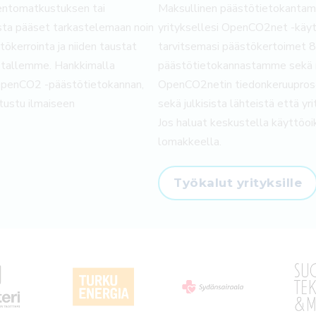
lentomatkustuksen tai
Maksullinen päästötietokantam
mista pääset tarkastelemaan noin
yrityksellesi OpenCO2net -käyt
ökerrointa ja niiden taustat
tarvitsemasi päästökertoimet 
stallemme. Hankkimalla
päästötietokannastamme sekä m
 OpenCO2 -päästötietokannan,
OpenCO2netin tiedonkeruuproses
tustu ilmaiseen
sekä julkisista lähteistä että yri
Jos haluat keskustella käyttöoi
lomakkeella.
Työkalut yrityksille