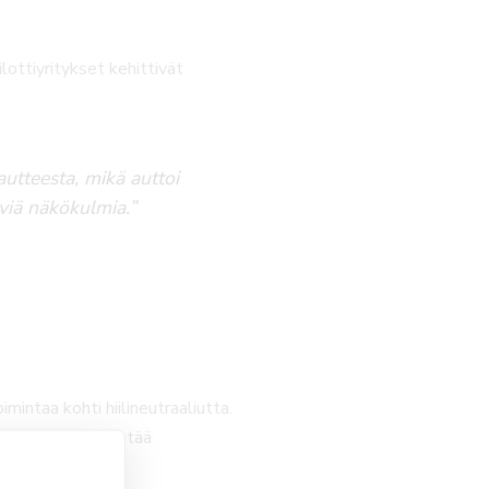
lottiyritykset kehittivät
autteesta, mikä auttoi
yviä näkökulmia.”
intaa kohti hiilineutraaliutta.
a ne voivat hyödyntää