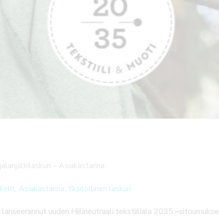
lijalanjälkilaskuri – Asiakastarina
kelit
, 
Asiakastarina
, 
Yksilöllinen laskuri
 lanseerannut uuden Hiilineutraali tekstiiliala 2035 –sitoumukse