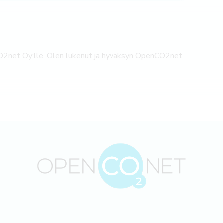
O2net Oy:lle. Olen lukenut ja hyväksyn OpenCO2net