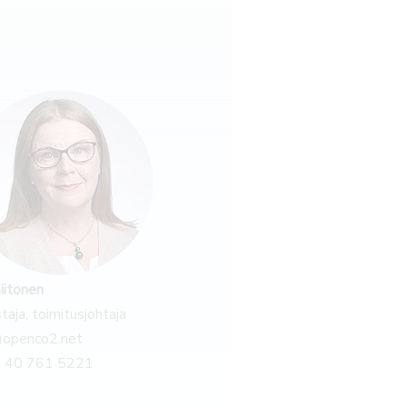
Siitonen
taja, toimitusjohtaja
a)openco2.net
 40 761 5221