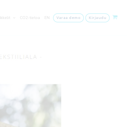
ikkelit
CO2-tietoa
EN
Varaa demo
Kirjaudu