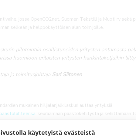
ointivaihe, jossa OpenCO2net, Suomen Tekstiili ja Muoti ry sekä pi
man selkeän ja helppokäyttöisen alan toimijoille.
askurin pilotointiin osallistuneiden yritysten antamasta pal
issa huomioon erilaisten yritysten hankintaketjuihin liitt
ja ja toimitusjohtaja
Sari Siitonen
rdien mukainen hiilijalanjälkilaskuri auttaa yrityksiä
päästölähteensä
, seuraamaan päästökehitystä ja kehittämään toim
et saavat viestintänsä tueksi Hiilineutraali tekstiili –logon, jot
oinnissaan tai verkkosivuillaan.
sivustolla käytetyistä evästeistä