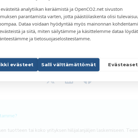
västeitä analytiikan keräämistä ja OpenCO2.net sivuston
iilialan toimijoille, eikä osallistuminen vaadi STJM:n jäsenyyttä.
muksen parantamista varten, jotta päästölaskenta olisi tulevaisu
elpompaa. Dataa voidaan hyödyntää myös mainonnan kohdentami
ämänsä OpenCO2net-hiilijalanjälkialustan päälle eri toimialoille 
 evästeistä ja siitä, miten säilytämme ja käsittelemme dataa löydät
eita. Selainpohjaisten laskurien toteutuksessa otetaan huomioon
änteestämme ja tietosuojaselosteestamme.
aajaa ja ajantasaista OpenCO2net-päästötietokantaa.
aikki evästeet
Salli välttämättömät
Evästeaset
istamme?
n tuotteen tai koko yrityksen hiilijalanjäljen laskemiseen. Te