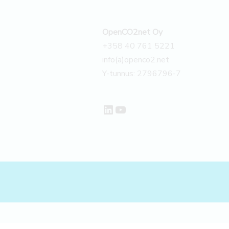
OpenCO2net Oy
+358 40 761 5221
info(a)openco2.net
Y-tunnus: 2796796-7
LinkedIn
YouTube