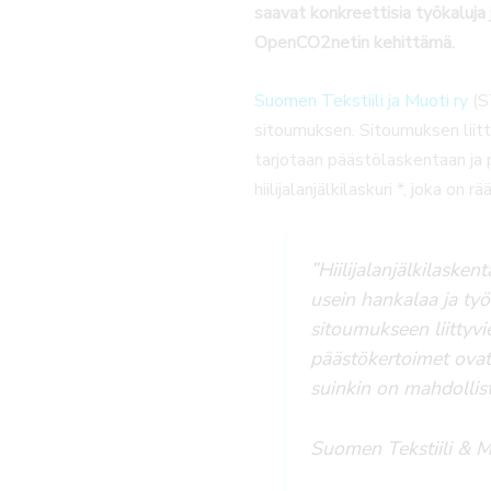
saavat konkreettisia työkaluja j
OpenCO2netin kehittämä.
Suomen Tekstiili ja Muoti ry
(ST
sitoumuksen. Sitoumuksen liitty
tarjotaan päästölaskentaan ja
hiilijalanjälkilaskuri *, joka on 
”Hiilijalanjälkilaske
usein hankalaa ja työ
sitoumukseen liittyvie
päästökertoimet ovat 
suinkin on mahdollist
Suomen Tekstiili & M