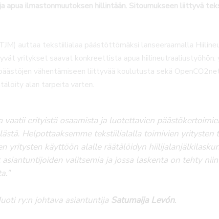
a apua ilmastonmuutoksen hillintään. Sitoumukseen liittyvä tekstiil
JM) auttaa tekstiilialaa päästöttömäksi lanseeraamalla Hiilineut
vät yritykset saavat konkreettista apua hiilineutraaliustyöhön: y
 päästöjen vähentämiseen liittyvää koulutusta sekä OpenCO2net-
räätälöity alan tarpeita varten.
nta vaatii erityistä osaamista ja luotettavien päästökertoim
lästä. Helpottaaksemme tekstiilialalla toimivien yritysten
n yritysten käyttöön alalle räätälöidyn hiilijalanjälkilaskur
asiantuntijoiden valitsemia ja jossa laskenta on tehty niin
a.”
uoti ry:n johtava asiantuntija
Satumaija Levón
.