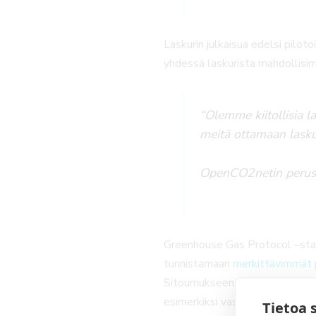
Laskurin julkaisua edelsi pilot
yhdessä laskurista mahdollisim
“Olemme kiitollisia l
meitä ottamaan laskur
OpenCO2netin perusta
Greenhouse Gas Protocol –standa
tunnistamaan
merkittävimmät 
Sitoumukseen liittyneet yrityks
esimerkiksi vastuullisuusraport
Tietoa 