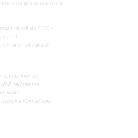
ialan hiilijalanjälkilaskuri on
raali tekstiiliala 2035 –
rityksille
pohjainen tekstiilialan
ien löytäminen on
 työtä, tarjoamme
in, jonka
 helpoksi kuin se vain