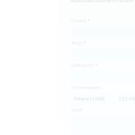
hiilijalanjälkilaskimia yrityksille.
Etunimi
Yritys
Sähköposti
Puhelinnumero
Viesti