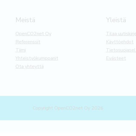
Meistä
Yleistä
OpenCO2net Oy
Tilaa uutiskirj
Referenssit
Käyttöehdot
Tiimi
Tietosuojase
Yhteistyökumppanit
Evästeet
Ota yhteyttä
Copyright OpenCO2net Oy 2026