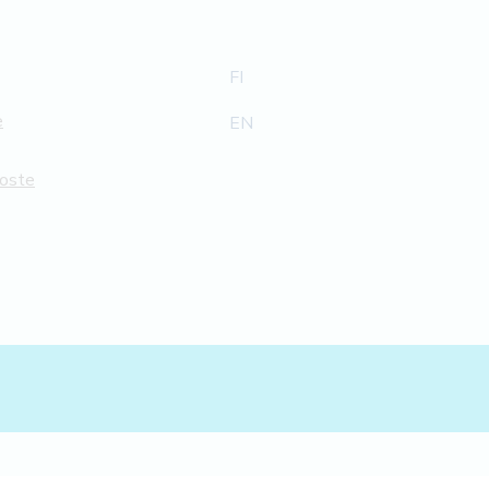
FI
e
EN
loste