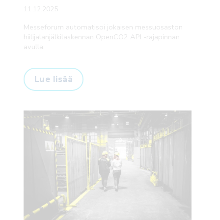
11.12.2025
Messeforum automatisoi jokaisen messuosaston
hiilijalanjälkilaskennan OpenCO2 API -rajapinnan
avulla.
Lue lisää