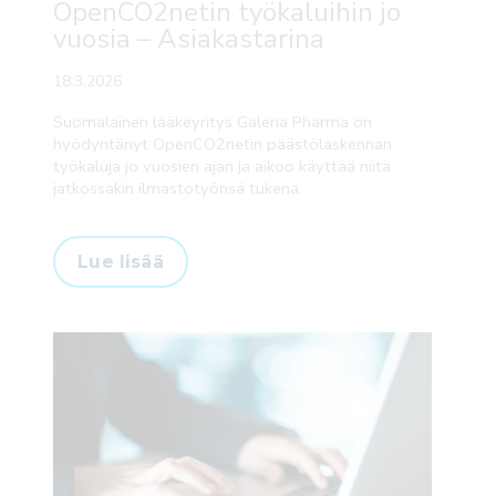
OpenCO2netin työkaluihin jo
vuosia – Asiakastarina
18.3.2026
Suomalainen lääkeyritys Galena Pharma on
hyödyntänyt OpenCO2netin päästölaskennan
työkaluja jo vuosien ajan ja aikoo käyttää niitä
jatkossakin ilmastotyönsä tukena.
Lue lisää