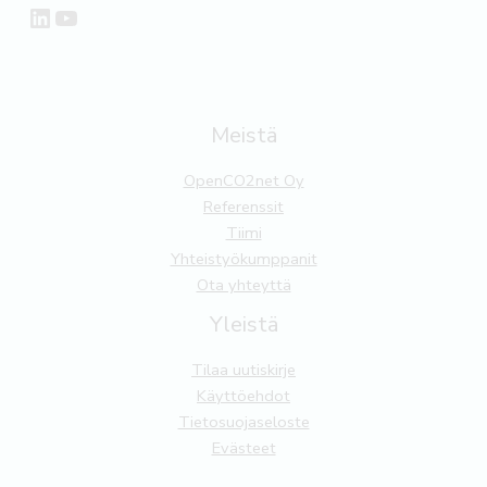
LinkedIn
YouTube
Meistä
OpenCO2net Oy
Referenssit
Tiimi
Yhteistyökumppanit
Ota yhteyttä
Yleistä
Tilaa uutiskirje
Käyttöehdot
Tietosuojaseloste
Evästeet