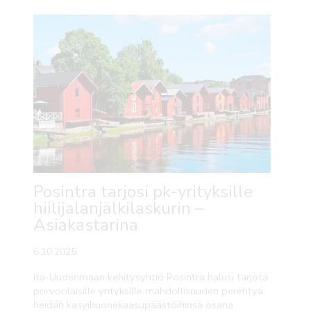
Posintra tarjosi pk-yrityksille
hiilijalanjälkilaskurin –
Asiakastarina
6.10.2025
Itä-Uudenmaan kehitysyhtiö Posintra halusi tarjota
porvoolaisille yrityksille mahdollisuuden perehtyä
heidän kasvihuonekaasupäästöihinsä osana