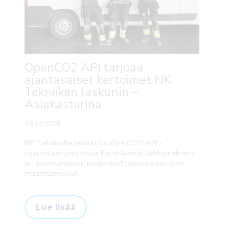
OpenCO2 API tarjoaa
ajantasaiset kertoimet NK
Tekniikan laskuriin –
Asiakastarina
15.10.2025
NK Tekniikalle kehitettiin OpenCO2 API -
rajapintaan perustuva Excel-laskuri sähköurakointi
ja -asennustöiden projektikohtaisten päästöjen
määrittämiseen.
Lue lisää