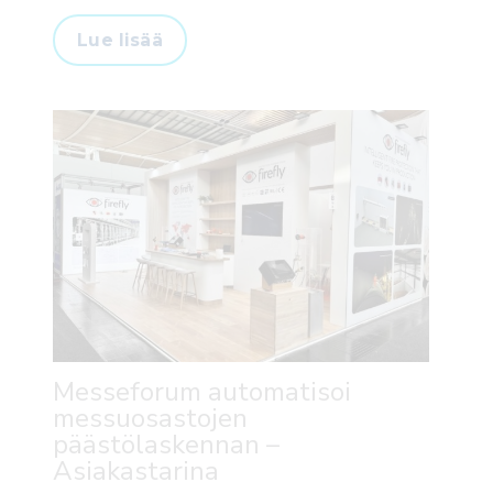
Lue lisää
Messeforum automatisoi
messuosastojen
päästölaskennan –
Asiakastarina