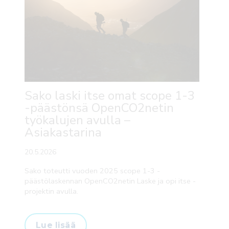
Sako laski itse omat scope 1-3
-päästönsä OpenCO2netin
työkalujen avulla –
Asiakastarina
20.5.2026
Sako toteutti vuoden 2025 scope 1-3 -
päästölaskennan OpenCO2netin Laske ja opi itse -
projektin avulla.
Lue lisää