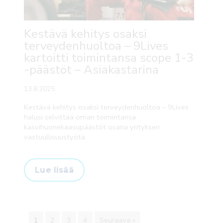
Kestävä kehitys osaksi
terveydenhuoltoa – 9Lives
kartoitti toimintansa scope 1-3
-päästöt – Asiakastarina
13.8.2025
Kestävä kehitys osaksi terveydenhuoltoa – 9Lives
halusi selvittää oman toimintansa
kasvihuonekaasupäästöt osana yrityksen
vastuullisuustyötä.
Lue lisää
1
2
3
4
Seuraava »