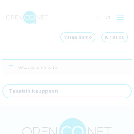
Siirry
sisältöön
FI
EN
Varaa demo
Kirjaudu
Ostoskorisi on tyhjä.
Takaisin kauppaan