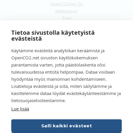
OpenCO2net Oy
Referenssit
Tiimi
Yhteistyökumppanit
Tietoa sivustolla käytetyistä
Ota yhteyttä
evästeistä
Yleistä
Käytämme evästeitä analytiikan keräämistä ja
Tilaa uutiskirje
OpenCO2.net sivuston käyttökokemuksen
Käyttöehdot
parantamista varten, jotta päästölaskenta olisi
Tietosuojaseloste
tulevaisuudessa entistä helpompaa. Dataa voidaan
Evästeet
hyödyntää myös mainonnan kohdentamiseen.
Lisätietoja evästeistä ja siitä, miten säilytämme ja
FI
käsittelemme dataa löydät evästekäytänteestämme ja
tietosuojaselosteestamme.
EN
Lue lisää
Salli kaikki evästeet