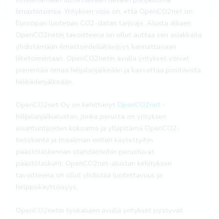
ilmastotoimia. Yrityksen visio on, että OpenCO2net on
Euroopan luotetuin CO2-datan tarjoaja. Alusta alkaen
OpenCO2netin tavoitteena on ollut auttaa sen asiakkaita
yhdistämään ilmastoedelläkävijyys kannattavaan
liiketoimintaan. OpenCO2netin avulla yritykset voivat
pienentää omaa hiilijalanjälkeään ja kasvattaa positiivista
hiilikädenjälkeään.
OpenCO2net Oy on kehittänyt
OpenCO2net
-
hiilijalanjälkialustan, jonka perusta on yrityksen
asiantuntijoiden kokoama ja ylläpitämä OpenCO2-
tietokanta ja maailman eniten käytettyihin
päästölaskennan standardeihin perustuvat
päästölaskurit. OpenCO2net-alustan kehityksen
tavoitteena on ollut yhdistää luotettavuus ja
helppokäyttöisyys.
OpenCO2netin työkalujen avulla yritykset pystyvät