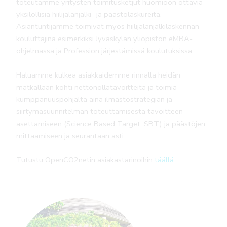
toteutamme yritysten toimitusketjut huomioon ottavia
yksilöllisiä hiilijalanjälki- ja päästölaskureita.
Asiantuntijamme toimivat myös hiilijalanjälkilaskennan
kouluttajina esimerkiksi Jyväskylän yliopiston eMBA-
ohjelmassa ja Profession järjestämissä koulutuksissa.
Haluamme kulkea asiakkaidemme rinnalla heidän
matkallaan kohti nettonollatavoitteita ja toimia
kumppanuuspohjalta aina ilmastostrategian ja
siirtymäsuunnitelman toteuttamisesta tavoitteen
asettamiseen (Science Based Target, SBT) ja päästöjen
mittaamiseen ja seurantaan asti.
Tutustu OpenCO2netin asiakastarinoihin
täällä
.