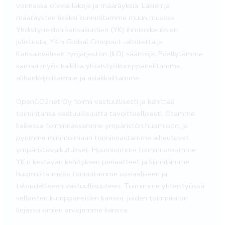
voimassa olevia lakeja ja määräyksiä. Lakien ja
määräysten lisäksi kunnioitamme muun muassa
Yhdistyneiden kansakuntien (YK) ihmisoikeuksien
julistusta, YK:n Global Compact -aloitetta ja
Kansainvälisen työjärjestön (ILO) sääntöjä. Edellytämme
samaa myös kaikilta yhteistyökumppaneiltamme,
alihankkijoiltamme ja asiakkailtamme.
OpenCO2net Oy toimii vastuullisesti ja kehittää
toimintansa vastuullisuutta tavoitteellisesti. Otamme
kaikessa toiminnassamme ympäristön huomioon, ja
pyrimme minimoimaan toiminnastamme aiheutuvat
ympäristövaikutukset. Huomioimme toiminnassamme
YK:n kestävän kehityksen periaatteet ja kiinnitämme
huomioita myös toimintamme sosiaaliseen ja
taloudelliseen vastuullisuuteen. Toimimme yhteistyössä
sellaisten kumppaneiden kanssa, joiden toiminta on
linjassa omien arvojemme kanssa.