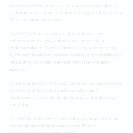
OpenCO2net Oy:n omistus- tai päätöksentekosuhteisiin
tai toimintaan ei kohdistu Suomen viranomaisten, EU:n tai
YK:n asettamia pakotteita.
OpenCO2net ja sen työntekijät kohtelevat sekä
kollegoitaan että asiakkaitaan tasa-arvoisesti ja
yhdenvertaisesti. Työntekijämme arvostavat toistensa
työtä ja kunnioittavat toisiaan. Jokaisella työntekijällä on
oikeus ilmaista mielipiteensä ja vaikuttaa työpaikan
asioihin.
OpenCO2netin toiminta on luotettavaa ja riippumatonta.
OpenCO2net Oy toteuttaa laskentatyökalut
objektiivisesti, noudattaen alan parhaita standardeja ja
käytäntöjä.
OpenCO2net käsittelee henkilötietoja voimassa olevan
tietosuojalainsäädännön mukaisesti. Tutustu
tietosuojaselosteeseemme
täällä
.