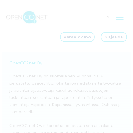
Siirry
sisältöön
FI
EN
Varaa demo
Kirjaudu
OpenCO2net Oy
OpenCO2net Oy on suomalainen, vuonna 2016
perustettu osakeyhtiö, joka tarjoaa edistyneitä työkaluja
ja asiantuntijapalveluja kasvihuonekaasupäästöjen
laskentaan, seurantaan ja raportointiin. Yrityksellä on
toimintoja Espoossa, Kajaanissa, Jyväskylässä, Oulussa ja
Tampereella.
OpenCO2net Oy:n tarkoitus on auttaa sen asiakkaita
toteuttamaan luotettavaan dataan pohjautuvia