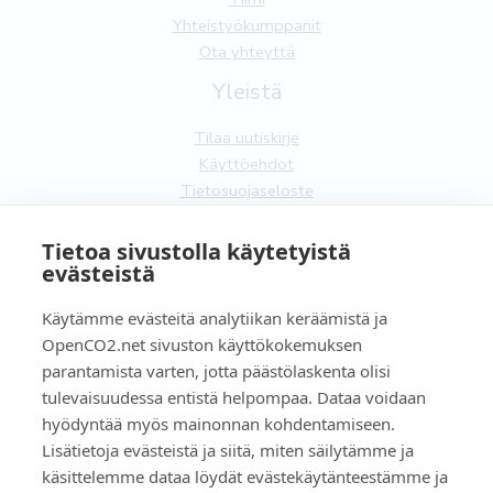
Yhteistyökumppanit
Ota yhteyttä
Yleistä
Tilaa uutiskirje
Käyttöehdot
Tietosuojaseloste
Evästeet
Tietoa sivustolla käytetyistä
FI
evästeistä
EN
Käytämme evästeitä analytiikan keräämistä ja
OpenCO2.net sivuston käyttökokemuksen
parantamista varten, jotta päästölaskenta olisi
tulevaisuudessa entistä helpompaa. Dataa voidaan
hyödyntää myös mainonnan kohdentamiseen.
Copyright OpenCO2net Oy 2026
Lisätietoja evästeistä ja siitä, miten säilytämme ja
käsittelemme dataa löydät evästekäytänteestämme ja