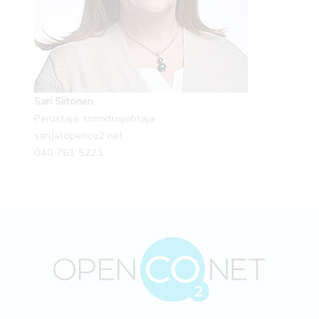
Sari Siitonen
Perustaja, toimitusjohtaja
sari(a)openco2.net
040 761 5221