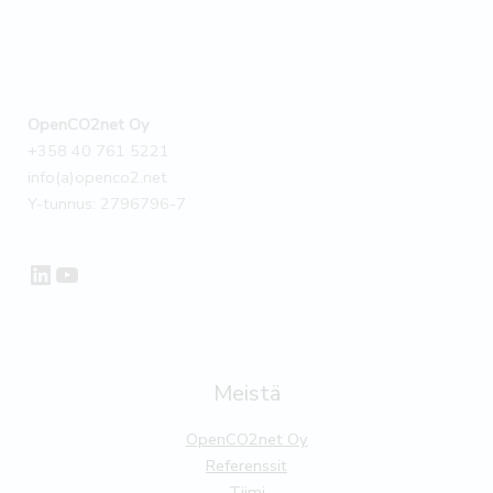
OpenCO2net Oy
+358 40 761 5221
info(a)openco2.net
Y-tunnus: 2796796-7
LinkedIn
YouTube
Meistä
OpenCO2net Oy
Referenssit
Tiimi