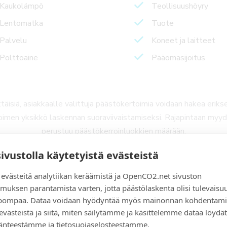
Kaukolämpö
Teollisuushöyry
Lentomatka
Tuote
Palvelu
Koneet ja laitteet
Polttoaine
Pääomasijoitus
täisiä, asiakkaalle valittuja päästökertoimia voidaan hakea erik
imen yksikkö laskennan suoraviivaistamiseksi. Rajapintaan myyd
perustuu päästökerroinluokkien määrään.
sivustolla käytetyistä evästeistä
penCO2-päästötietokannasta ja helpota yrityksesi laskentaproje
tiohetki, niin mietitään yhdessä, miten päästölaskentasi voitais
västeitä analytiikan keräämistä ja OpenCO2.net sivuston
muksen parantamista varten, jotta päästölaskenta olisi tulevaisu
elpompaa. Dataa voidaan hyödyntää myös mainonnan kohdentami
 evästeistä ja siitä, miten säilytämme ja käsittelemme dataa löydät
änteestämme ja tietosuojaselosteestamme.