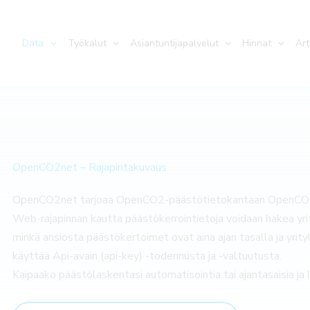
Data
Työkalut
Asiantuntijapalvelut
Hinnat
Art
OpenCO2net – Rajapintakuvaus
OpenCO2net tarjoaa OpenCO2-päästötietokantaan OpenCO2 AP
Web-rajapinnan kautta päästökerrointietoja voidaan hakea yrit
minkä ansiosta päästökertoimet ovat aina ajan tasalla ja yrit
käyttää Api-avain (api-key) -todennusta ja -valtuutusta.
Kaipaako päästölaskentasi automatisointia tai ajantasaisia ja