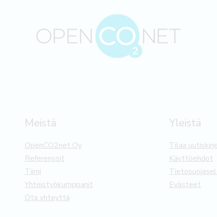
Meistä
Yleistä
OpenCO2net Oy
Tilaa uutiskirj
Referenssit
Käyttöehdot
Tiimi
Tietosuojase
Yhteistyökumppanit
Evästeet
Ota yhteyttä