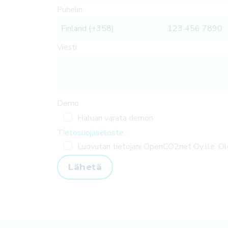
Puhelin
Viesti
Demo
Haluan varata demon
Tietosuojaseloste.
Luovutan tietojani OpenCO2net Oy:lle. O
Lähetä