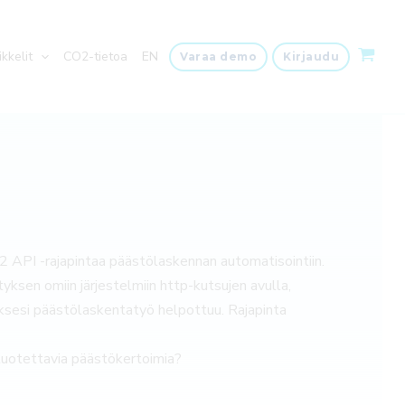
ikkelit
CO2-tietoa
EN
Varaa demo
Kirjaudu
I -rajapintaa päästölaskennan automatisointiin.
yksen omiin järjestelmiin http-kutsujen avulla,
yksesi päästölaskentatyö helpottuu. Rajapinta
 luotettavia päästökertoimia?