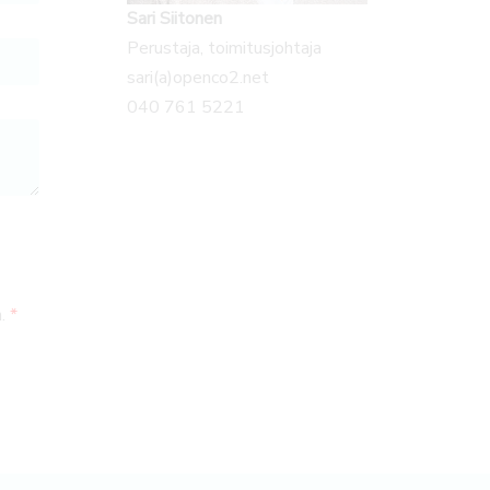
Sari Siitonen
Perustaja, toimitusjohtaja
sari(a)openco2.net
040 761 5221
n.