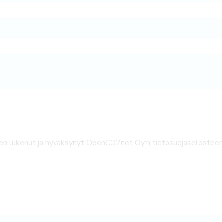
len lukenut ja hyväksynyt OpenCO2net Oy:n tietosuojaselostee