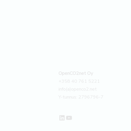
OpenCO2net Oy
+358 40 761 5221
info(a)openco2.net
Y-tunnus: 2796796-7
LinkedIn
YouTube