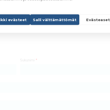
aikki evästeet
Salli välttämättömät
Evästeaset
suoraan asiantuntijaamme, niin mietitään yhdessä, mikä OpenCO2
Sukunimi