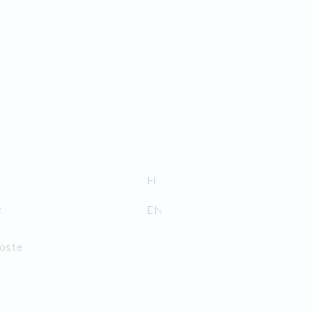
FI
e
EN
loste