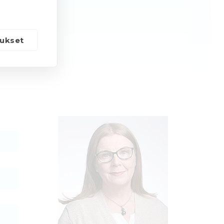
ukset
netin