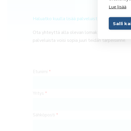
Lue lisää
Haluatko kuulla lisää palveluistamme?
Salli k
Ota yhteyttä alla olevan lomakkeen kautta tai 
palveluista voisi sopia juuri teidän tarpeisiinne.
Etunimi
Yritys
Sähköposti