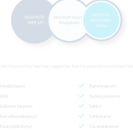
äästökertoimia haetaan rajapinnan kautta päästökerroinluokittai
Henkilöauto
Rakennukset
Jäte
Ruoka ja juoma
Julkinen liikenne
Sähkö
Kasvihuonekaasut
Sähkölaite
Kaukojäähdytys
Tavaraliikenne