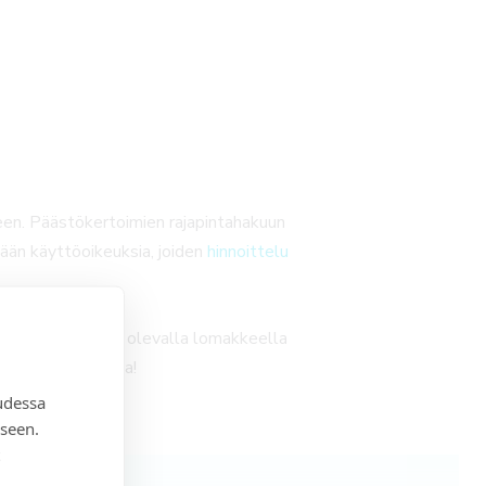
seen. Päästökertoimien rajapintahakuun
ään käyttöoikeuksia, joiden
hinnoittelu
ktia. Varaa alla olevalla lomakkeella
iin automatisoida!
udessa
seen.