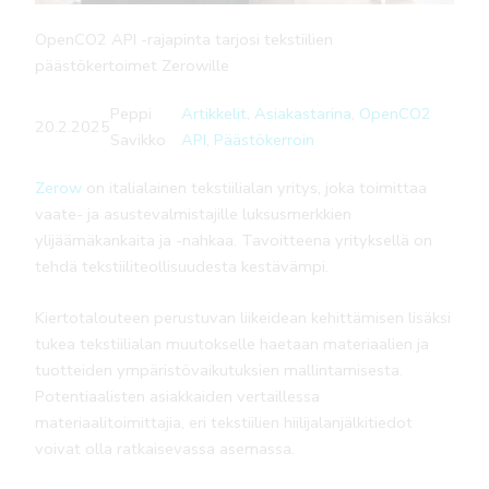
OpenCO2 API -rajapinta tarjosi tekstiilien
päästökertoimet Zerowille
Peppi
Artikkelit
, 
Asiakastarina
, 
OpenCO2
20.2.2025
Savikko
API
, 
Päästökerroin
Zerow
on italialainen tekstiilialan yritys, joka toimittaa
vaate- ja asustevalmistajille luksusmerkkien
ylijäämäkankaita ja -nahkaa. Tavoitteena yrityksellä on
tehdä tekstiiliteollisuudesta kestävämpi.
Kiertotalouteen perustuvan liikeidean kehittämisen lisäksi
tukea tekstiilialan muutokselle haetaan materiaalien ja
tuotteiden ympäristövaikutuksien mallintamisesta.
Potentiaalisten asiakkaiden vertaillessa
materiaalitoimittajia, eri tekstiilien hiilijalanjälkitiedot
voivat olla ratkaisevassa asemassa.