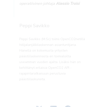
operatiivinen johtaja
Alessio Troisi
Peppi Savikko
Peppi Savikko (M.Sc) toimii OpenCO2netillä
hiilijalanjälkilaskennan asiantuntijana.
Hänellä on kokemusta yritysten
päästölaskennasta eri toimialoilta
useamman vuoden ajalta. Lisäksi hän on
kehittänyt erilaisia OpenCO2 API -
rajapintaratkaisuun perustuvia
päästölaskureita.