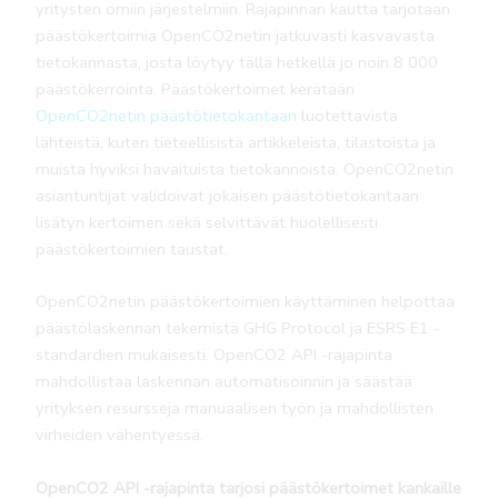
yritysten omiin järjestelmiin. Rajapinnan kautta tarjotaan
päästökertoimia OpenCO2netin jatkuvasti kasvavasta
tietokannasta, josta löytyy tällä hetkellä jo noin 8 000
päästökerrointa. Päästökertoimet kerätään
OpenCO2netin päästötietokantaan
luotettavista
lähteistä, kuten tieteellisistä artikkeleista, tilastoista ja
muista hyviksi havaituista tietokannoista. OpenCO2netin
asiantuntijat validoivat jokaisen päästötietokantaan
lisätyn kertoimen sekä selvittävät huolellisesti
päästökertoimien taustat.
OpenCO2netin päästökertoimien käyttäminen helpottaa
päästölaskennan tekemistä GHG Protocol ja ESRS E1 -
standardien mukaisesti. OpenCO2 API -rajapinta
mahdollistaa laskennan automatisoinnin ja säästää
yrityksen resursseja manuaalisen työn ja mahdollisten
virheiden vähentyessä.
OpenCO2 API -rajapinta tarjosi päästökertoimet kankaille