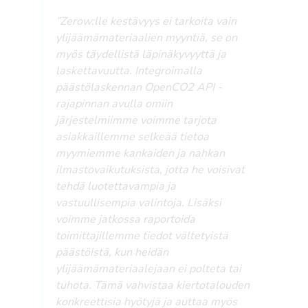
”Zerow:lle kestävyys ei tarkoita vain
ylijäämämateriaalien myyntiä, se on
myös täydellistä läpinäkyvyyttä ja
laskettavuutta. Integroimalla
päästölaskennan OpenCO2 API -
rajapinnan avulla omiin
järjestelmiimme voimme tarjota
asiakkaillemme selkeää tietoa
myymiemme kankaiden ja nahkan
ilmastovaikutuksista, jotta he voisivat
tehdä luotettavampia ja
vastuullisempia valintoja. Lisäksi
voimme jatkossa raportoida
toimittajillemme tiedot vältetyistä
päästöistä, kun heidän
ylijäämämateriaalejaan ei polteta tai
tuhota. Tämä vahvistaa kiertotalouden
konkreettisia hyötyjä ja auttaa myös