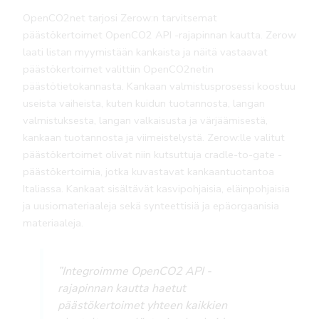
OpenCO2net tarjosi Zerow:n tarvitsemat
päästökertoimet OpenCO2 API -rajapinnan kautta. Zerow
laati listan myymistään kankaista ja näitä vastaavat
päästökertoimet valittiin OpenCO2netin
päästötietokannasta. Kankaan valmistusprosessi koostuu
useista vaiheista, kuten kuidun tuotannosta, langan
valmistuksesta, langan valkaisusta ja värjäämisestä,
kankaan tuotannosta ja viimeistelystä. Zerow:lle valitut
päästökertoimet olivat niin kutsuttuja cradle-to-gate -
päästökertoimia, jotka kuvastavat kankaantuotantoa
Italiassa. Kankaat sisältävät kasvipohjaisia, eläinpohjaisia
ja uusiomateriaaleja sekä synteettisiä ja epäorgaanisia
materiaaleja.
”Integroimme OpenCO2 API -
rajapinnan kautta haetut
päästökertoimet yhteen kaikkien