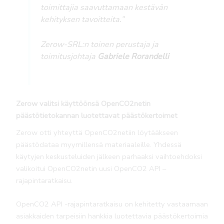
toimittajia saavuttamaan kestävän
kehityksen tavoitteita.”
Zerow-SRL:n toinen perustaja ja
toimitusjohtaja
Gabriele Rorandelli
Zerow valitsi käyttöönsä OpenCO2netin
päästötietokannan luotettavat päästökertoimet
Zerow otti yhteyttä OpenCO2netiin löytääkseen
päästödataa myymillensä materiaaleille. Yhdessä
käytyjen keskusteluiden jälkeen parhaaksi vaihtoehdoksi
valikoitui OpenCO2netin uusi OpenCO2 API –
rajapintaratkaisu.
OpenCO2 API -rajapintaratkaisu on kehitetty vastaamaan
asiakkaiden tarpeisiin hankkia luotettavia päästökertoimia