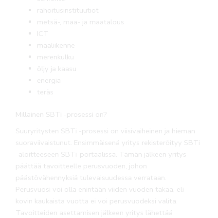
rahoitusinstituutiot
metsä-, maa- ja maatalous
ICT
maaliikenne
merenkulku
öljy ja kaasu
energia
teräs
Millainen SBTi -prosessi on?
Suuryritysten SBTi -prosessi on viisivaiheinen ja hieman
suoraviivaistunut. Ensimmäisenä yritys rekisteröityy SBTi
-aloitteeseen SBTi-portaalissa. Tämän jälkeen yritys
päättää tavoitteelle perusvuoden, johon
päästövähennyksiä tulevaisuudessa verrataan.
Perusvuosi voi olla enintään viiden vuoden takaa, eli
kovin kaukaista vuotta ei voi perusvuodeksi valita.
Tavoitteiden asettamisen jälkeen yritys lähettää