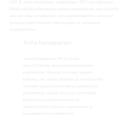
100 % ovat onnistuneet validoimaan SBTi-tavoitteensa.
Mikäli päästövähennystavoitteet mietityttävät, ota yhteyttä
alla olevalla lomakkeella, niin asiantuntijamme varaavat
kanssasi maksuttoman sparrausajan ja vastaavat
kysymyksiinne.
Anna Kemppainen
Anna Kemppainen (M.Sc) toimii
OpenCO2netin asiantuntijapalveluiden
päällikkönä. Hänellä on usean vuoden
kokemus eri aloilla toimivien ja eri kokoisten
yritysten päästölaskennan ja ilmastotyön
projekteista. Lisäksi Anna on perehtynyt
kattavasti päästölaskentaan ja
ilmastotyöhön liittyvien standardien ja
lainsäädännön vaatimuksiin.