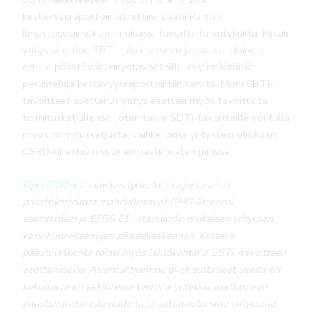
kestävyysraportointidirektiivi vaatii Pariisin
Ilmastosopimuksen mukaisia tavoitteita yrityksiltä. Mikäli
yritys sitoutuu SBTi -aloitteeseen ja saa validoinnin
omille päästövähennystavoitteille, ei ylimääräisiä
perusteluja kestävyysraportointiin tarvita. Moni SBTi-
tavoitteet asettanut yritys asettaa myös tavoitteita
toimitusketjullensa, joten tarve SBTi-tavoitteille voi tulla
myös toimitusketjusta, vaikkei oma yrityksesi olisikaan
CSRD-direktiivin suorien vaatimusten piirissä.
OpenCO2net
-alustan työkalut ja ajantasaiset
päästökertoimet mahdollistavat GHG Protocol -
standardien ja ESRS E1 -standardin mukaisen yrityksen
kasvihuonekaasujen päästölaskennan. Kattava
päästölaskenta toimii myös lähtökohtana SBTi -tavoitteen
asettamiselle.
Asiantuntijamme ovat auttaneet useita eri
kokoisia ja eri sektoreilla toimivia yrityksiä asettamaan
päästövähennystavoitteita ja auttamistamme yrityksistä