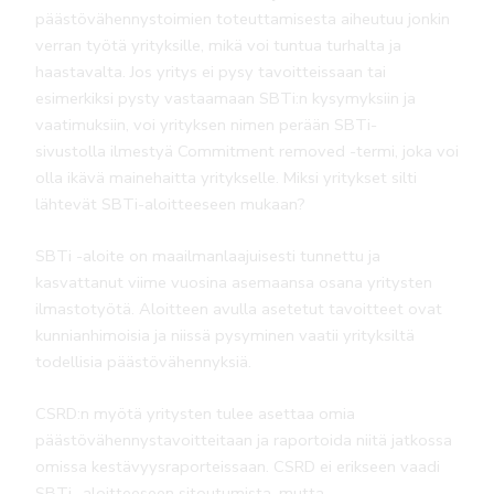
päästövähennystoimien toteuttamisesta aiheutuu jonkin
verran työtä yrityksille, mikä voi tuntua turhalta ja
haastavalta. Jos yritys ei pysy tavoitteissaan tai
esimerkiksi pysty vastaamaan SBTi:n kysymyksiin ja
vaatimuksiin, voi yrityksen nimen perään SBTi-
sivustolla ilmestyä Commitment removed -termi, joka voi
olla ikävä mainehaitta yritykselle. Miksi yritykset silti
lähtevät SBTi-aloitteeseen mukaan?
SBTi -aloite on maailmanlaajuisesti tunnettu ja
kasvattanut viime vuosina asemaansa osana yritysten
ilmastotyötä. Aloitteen avulla asetetut tavoitteet ovat
kunnianhimoisia ja niissä pysyminen vaatii yrityksiltä
todellisia päästövähennyksiä.
CSRD:n myötä yritysten tulee asettaa omia
päästövähennystavoitteitaan ja raportoida niitä jatkossa
omissa kestävyysraporteissaan. CSRD ei erikseen vaadi
SBTi -aloitteeseen sitoutumista, mutta