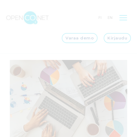
Siirry
sisältöön
FI
EN
Varaa demo
Kirjaudu