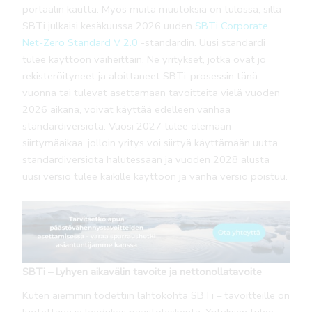
portaalin kautta. Myös muita muutoksia on tulossa, sillä
SBTi julkaisi kesäkuussa 2026 uuden
SBTi Corporate
Net-Zero Standard V 2.0
-standardin. Uusi standardi
tulee käyttöön vaiheittain. Ne yritykset, jotka ovat jo
rekisteröityneet ja aloittaneet SBTi-prosessin tänä
vuonna tai tulevat asettamaan tavoitteita vielä vuoden
2026 aikana, voivat käyttää edelleen vanhaa
standardiversiota. Vuosi 2027 tulee olemaan
siirtymäaikaa, jolloin yritys voi siirtyä käyttämään uutta
standardiversiota halutessaan ja vuoden 2028 alusta
uusi versio tulee kaikille käyttöön ja vanha versio poistuu.
SBTi – Lyhyen aikavälin tavoite ja nettonollatavoite
Kuten aiemmin todettiin lähtökohta SBTi – tavoitteille on
luotettava ja laadukas päästölaskenta. Yrityksen tulee