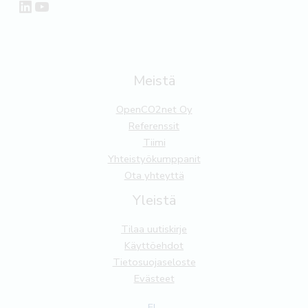
LinkedIn
YouTube
Meistä
OpenCO2net Oy
Referenssit
Tiimi
Yhteistyökumppanit
Ota yhteyttä
Yleistä
Tilaa uutiskirje
Käyttöehdot
Tietosuojaseloste
Evästeet
FI