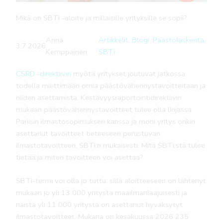
Mikä on SBTi -aloite ja millaisille yrityksille se sopii?
Anna
Artikkelit
, 
Blogi
, 
Päästölaskenta
, 
3.7.2026
Kemppainen
SBTi
CSRD -direktiivin
myötä yritykset joutuvat jatkossa
todella miettimään omia päästövähennystavoitteitaan ja
niiden asettamista. Kestävyysraportointidirektiivin
mukaan päästövähennystavoitteet tulee olla linjassa
Pariisin ilmastosopimuksen kanssa ja moni yritys onkin
asettanut tavoitteet tieteeseen perustuvan
ilmastotavoitteen, SBTi:n mukaisesti. Mitä SBTi:stä tulee
tietää ja miten tavoitteen voi asettaa?
SBTi-termi voi olla jo tuttu, sillä aloitteeseen on lähtenyt
mukaan jo yli 13 000 yritystä maailmanlaajuisesti ja
näistä yli 11 000 yritystä on asettanut hyväksytyt
ilmastotavoitteet. Mukana on kesäkuussa 2026 235