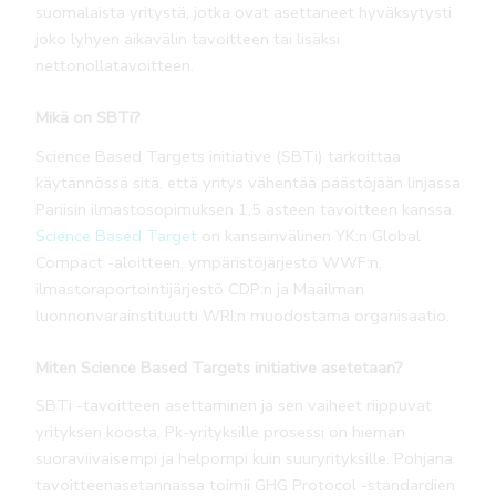
suomalaista yritystä, jotka ovat asettaneet hyväksytysti
joko lyhyen aikavälin tavoitteen tai lisäksi
nettonollatavoitteen.
Mikä on SBTi?
Science Based Targets initiative (SBTi) tarkoittaa
käytännössä sitä, että yritys vähentää päästöjään linjassa
Pariisin ilmastosopimuksen 1,5 asteen tavoitteen kanssa.
Science Based Target
on kansainvälinen YK:n Global
Compact -aloitteen, ympäristöjärjestö WWF:n,
ilmastoraportointijärjestö CDP:n ja Maailman
luonnonvarainstituutti WRI:n muodostama organisaatio.
Miten Science Based Targets initiative asetetaan?
SBTi -tavoitteen asettaminen ja sen vaiheet riippuvat
yrityksen koosta. Pk-yrityksille prosessi on hieman
suoraviivaisempi ja helpompi kuin suuryrityksille. Pohjana
tavoitteenasetannassa toimii GHG Protocol -standardien