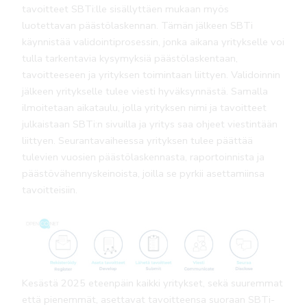
tavoitteet SBTi:lle sisällyttäen mukaan myös
luotettavan päästölaskennan. Tämän jälkeen SBTi
käynnistää validointiprosessin, jonka aikana yritykselle voi
tulla tarkentavia kysymyksiä päästölaskentaan,
tavoitteeseen ja yrityksen toimintaan liittyen. Validoinnin
jälkeen yritykselle tulee viesti hyväksynnästä. Samalla
ilmoitetaan aikataulu, jolla yrityksen nimi ja tavoitteet
julkaistaan SBTi:n sivuilla ja yritys saa ohjeet viestintään
liittyen. Seurantavaiheessa yrityksen tulee päättää
tulevien vuosien päästölaskennasta, raportoinnista ja
päästövähennyskeinoista, joilla se pyrkii asettamiinsa
tavoitteisiin.
Kesästä 2025 eteenpäin kaikki yritykset, sekä suuremmat
että pienemmät, asettavat tavoitteensa suoraan SBTi-