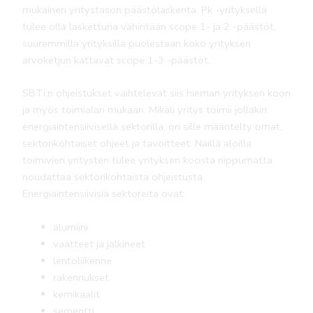
mukainen yritystason päästölaskenta. Pk -yrityksellä
tulee olla laskettuna vähintään scope 1- ja 2 -päästöt,
suuremmilla yrityksillä puolestaan koko yrityksen
arvoketjun kattavat scope 1-3 -päästöt.
SBTi:n ohjeistukset vaihtelevat siis hieman yrityksen koon
ja myös toimialan mukaan. Mikäli yritys toimii jollakin
energiaintensiivisellä sektorilla, on sille määritelty omat,
sektorikohtaiset ohjeet ja tavoitteet. Näillä aloilla
toimivien yritysten tulee yrityksen koosta riippumatta
noudattaa sektorikohtaista ohjeistusta.
Energiaintensiivisiä sektoreita ovat:
alumiini
vaatteet ja jalkineet
lentoliikenne
rakennukset
kemikaalit
sementti