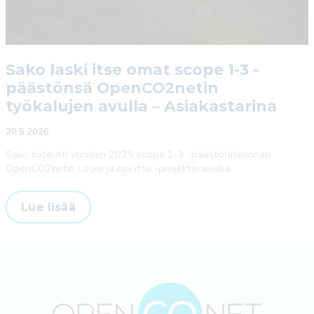
Sako laski itse omat scope 1-3 -
päästönsä OpenCO2netin
työkalujen avulla – Asiakastarina
20.5.2026
Sako toteutti vuoden 2025 scope 1-3 -päästölaskennan
OpenCO2netin Laske ja opi itse -projektin avulla.
Sako
Lue lisää
laski
itse
omat
scope
1-
3