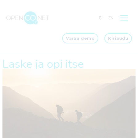
Siirry
sisältöön
FI
EN
Varaa demo
Kirjaudu
Laske ja opi itse