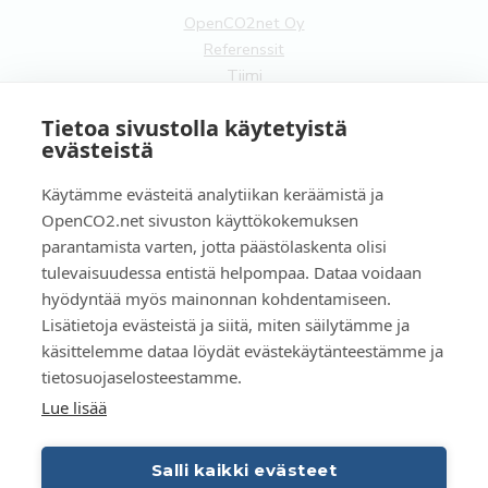
OpenCO2net Oy
Referenssit
Tiimi
Yhteistyökumppanit
Tietoa sivustolla käytetyistä
Ota yhteyttä
evästeistä
Yleistä
Käytämme evästeitä analytiikan keräämistä ja
Tilaa uutiskirje
OpenCO2.net sivuston käyttökokemuksen
Käyttöehdot
parantamista varten, jotta päästölaskenta olisi
Tietosuojaseloste
tulevaisuudessa entistä helpompaa. Dataa voidaan
Evästeet
hyödyntää myös mainonnan kohdentamiseen.
Lisätietoja evästeistä ja siitä, miten säilytämme ja
FI
käsittelemme dataa löydät evästekäytänteestämme ja
tietosuojaselosteestamme.
EN
Lue lisää
Salli kaikki evästeet