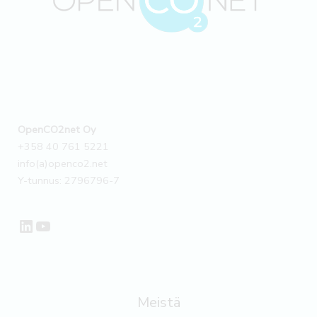
-
päästönsä
OpenCO2netin
työkalujen
avulla
–
Asiakastarina
OpenCO2net Oy
+358 40 761 5221
info(a)openco2.net
Y-tunnus: 2796796-7
LinkedIn
YouTube
Meistä