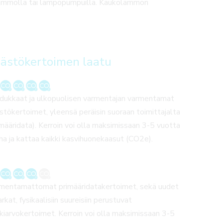
ämmöllä tai lämpöpumpuilla. Kaukolämmön
ästökertoimen laatu
dukkaat ja ulkopuolisen varmentajan varmentamat
stökertoimet, yleensä peräisin suoraan toimittajalta
imääridata). Kerroin voi olla maksimissaan 3-5 vuotta
ha ja kattaa kaikki kasvihuonekaasut (CO2e).
mentamattomat primääridatakertoimet, sekä uudet
arkat, fysikaalisiin suureisiin perustuvat
kiarvokertoimet. Kerroin voi olla maksimissaan 3-5