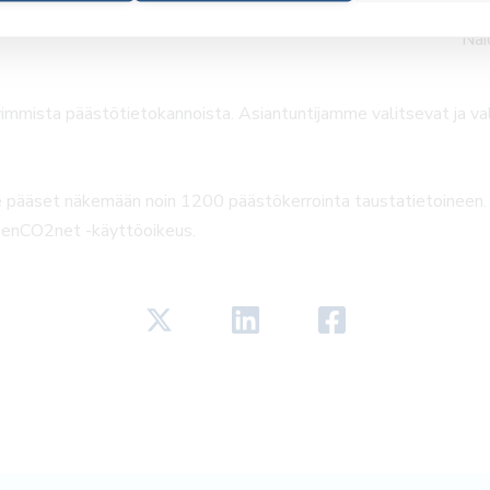
Van
Näi
mista päästötietokannoista. Asiantuntijamme valitsevat ja val
ääset näkemään noin 1200 päästökerrointa taustatietoineen. Mi
OpenCO2net -käyttöoikeus.