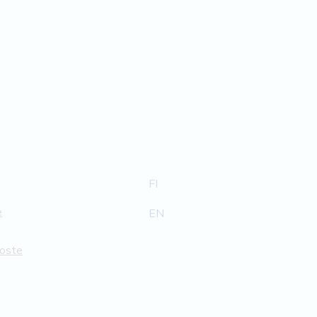
FI
e
EN
loste