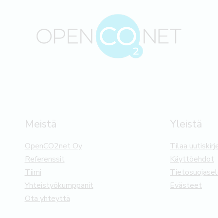
Meistä
Yleistä
OpenCO2net Oy
Tilaa uutiskirj
Referenssit
Käyttöehdot
Tiimi
Tietosuojase
Yhteistyökumppanit
Evästeet
Ota yhteyttä