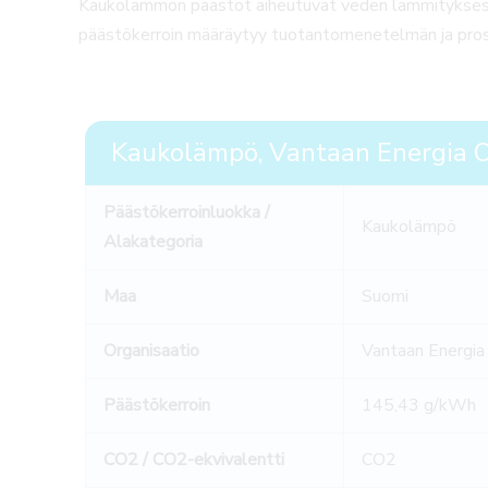
Kaukolämmön päästöt aiheutuvat veden lämmitykses
päästökerroin määräytyy tuotantomenetelmän ja pro
Kaukolämpö, Vantaan Energia O
Päästökerroinluokka /
Kaukolämpö
Alakategoria
Maa
Suomi
Organisaatio
Vantaan Energia
Päästökerroin
145,43 g/kWh
CO2 / CO2-ekvivalentti
CO2