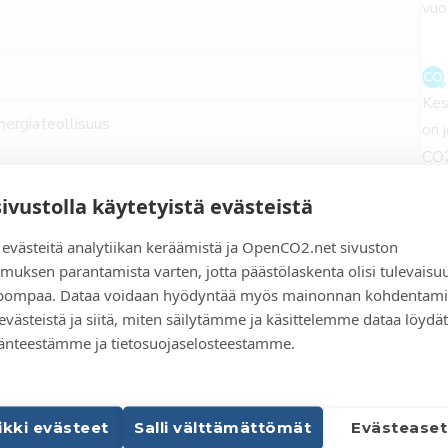
vuo
Kes
ergiateollisuus
on 
CO2
kon id: b8083836b93d584f8a203d0a34f1d129.
etelmä
sivustolla käytetyistä evästeistä
västeitä analytiikan keräämistä ja OpenCO2.net sivuston
Fys
muksen parantamista varten, jotta päästölaskenta olisi tulevaisu
Osta päästökertoimia
jot
elpompaa. Dataa voidaan hyödyntää myös mainonnan kohdentami
vuo
 evästeistä ja siitä, miten säilytämme ja käsittelemme dataa löydät
Myö
änteestämme ja tietosuojaselosteestamme.
pää
aikki evästeet
Salli välttämättömät
Evästeaset