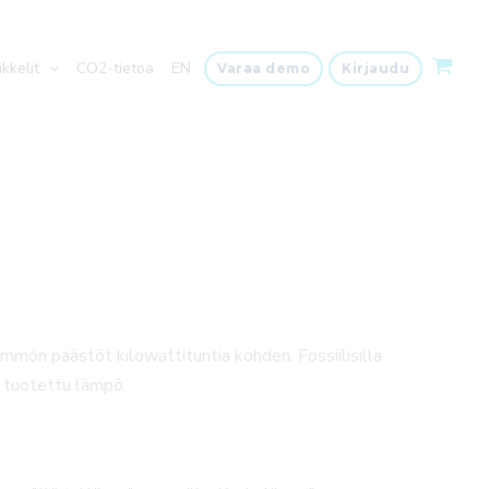
ikkelit
CO2-tietoa
EN
Varaa demo
Kirjaudu
ön päästöt kilowattituntia kohden. Fossiilisilla
ä tuotettu lämpö.