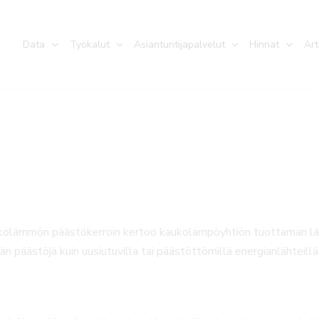
Data
Työkalut
Asiantuntijapalvelut
Hinnat
Art
kolämmön päästökerroin kertoo kaukolämpöyhtiön tuottaman lämm
 päästöjä kuin uusiutuvilla tai päästöttömillä energianlähteill