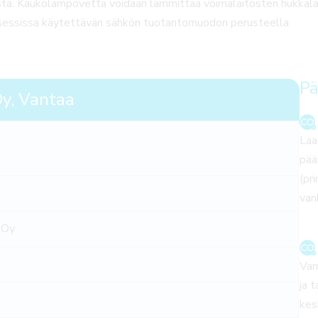
tä. Kaukolämpövettä voidaan lämmittää voimalaitosten hukkal
sessissa käytettävän sähkön tuotantomuodon perusteella.
Pä
y, Vantaa
Laa
pää
(pr
van
 Oy
Var
ja t
kes