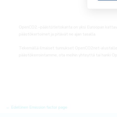
OpenCO2 –päästötietokanta on yksi Euroopan kattavim
päästökertoimet ja pitävät ne ajan tasalla.
Tekemällä ilmaiset tunnukset OpenCO2net-alustalle p
päästökerrointamme, ota meihin yhteyttä tai hanki 
←
Edellinen Emission factor page