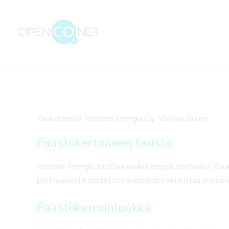
Siirry
sisältöön
Kaukolämpö, Vantaan Energia Oy, Vantaa, Suomi
Päästökertoimen tausta
Vantaan Energia tuottaa kaukolämpöä Vantaalla. Kau
polttoaineilla tuotettu kaukolämpö aiheuttaa enemmän
Päästökerroinluokka