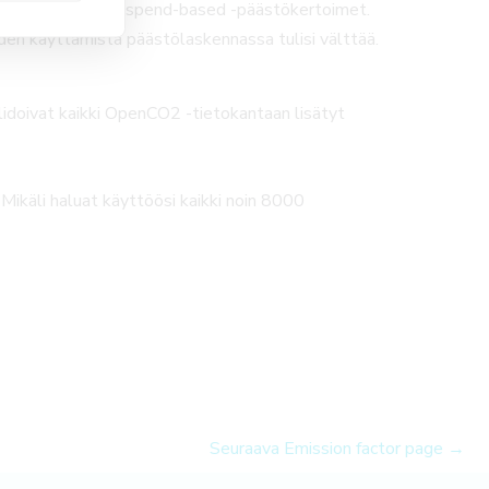
hat ja epätarkat spend-based -päästökertoimet.
den käyttämistä päästölaskennassa tulisi välttää.
idoivat kaikki OpenCO2 -tietokantaan lisätyt
käli haluat käyttöösi kaikki noin 8000
Seuraava Emission factor page
→