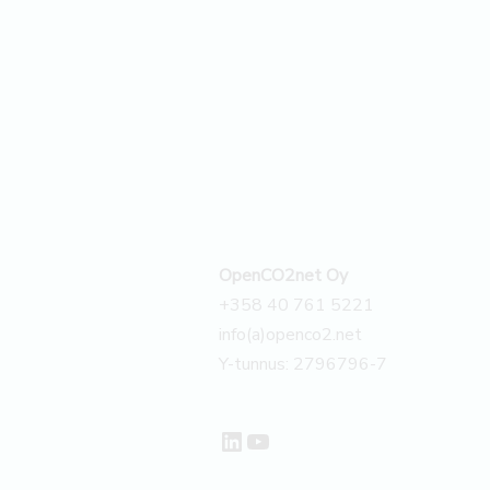
OpenCO2net Oy
+358 40 761 5221
info(a)openco2.net
Y-tunnus: 2796796-7
LinkedIn
YouTube