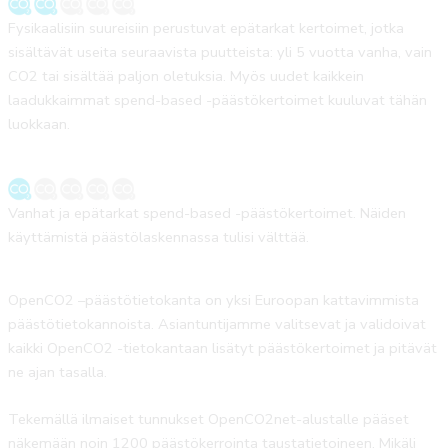
Fysikaalisiin suureisiin perustuvat epätarkat kertoimet, jotka
sisältävät useita seuraavista puutteista: yli 5 vuotta vanha, vain
CO2 tai sisältää paljon oletuksia. Myös uudet kaikkein
laadukkaimmat spend-based -päästökertoimet kuuluvat tähän
luokkaan.
Vanhat ja epätarkat spend-based -päästökertoimet. Näiden
käyttämistä päästölaskennassa tulisi välttää.
OpenCO2 –päästötietokanta on yksi Euroopan kattavimmista
päästötietokannoista. Asiantuntijamme valitsevat ja validoivat
kaikki OpenCO2 -tietokantaan lisätyt päästökertoimet ja pitävät
ne ajan tasalla.
Tekemällä ilmaiset tunnukset OpenCO2net-alustalle pääset
näkemään noin 1200 päästökerrointa taustatietoineen. Mikäli