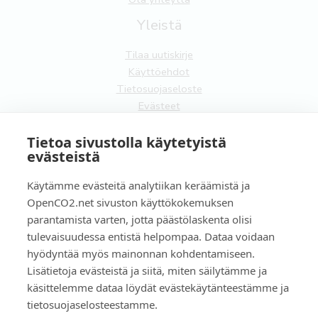
Yleistä
Tilaa uutiskirje
Käyttöehdot
Tietosuojaseloste
Evästeet
FI
Tietoa sivustolla käytetyistä
evästeistä
EN
Käytämme evästeitä analytiikan keräämistä ja
OpenCO2.net sivuston käyttökokemuksen
parantamista varten, jotta päästölaskenta olisi
tulevaisuudessa entistä helpompaa. Dataa voidaan
Copyright OpenCO2net Oy 2026
hyödyntää myös mainonnan kohdentamiseen.
Lisätietoja evästeistä ja siitä, miten säilytämme ja
käsittelemme dataa löydät evästekäytänteestämme ja
tietosuojaselosteestamme.