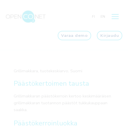
Siirry
sisältöön
FI
EN
Varaa demo
Kirjaudu
Grillimakkara, tuotekeskiarvo, Suomi
Päästökertoimen tausta
Grillimakkaran päästökerroin kertoo keskimääräisen
grillimakkaran tuotannon päästöt tukkukauppaan
saakka.
Päästökerroinluokka