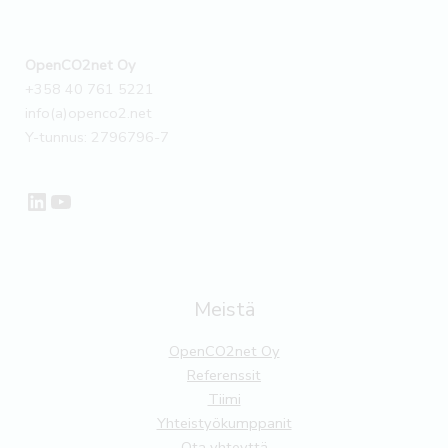
OpenCO2net Oy
+358 40 761 5221
info(a)openco2.net
Y-tunnus: 2796796-7
LinkedIn
YouTube
Meistä
OpenCO2net Oy
Referenssit
Tiimi
Yhteistyökumppanit
Ota yhteyttä