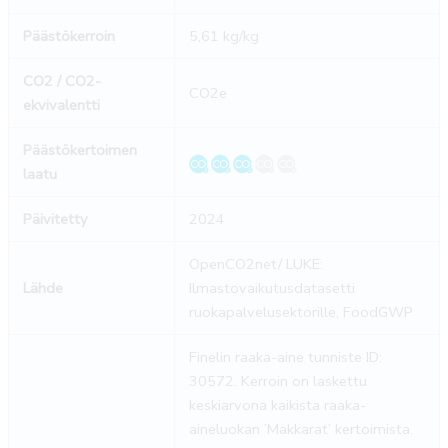
Päästökerroin
5,61 kg/kg
CO2 / CO2-
CO2e
ekvivalentti
Päästökertoimen
laatu
Päivitetty
2024
OpenCO2net/ LUKE:
Lähde
Ilmastovaikutusdatasetti
ruokapalvelusektorille, FoodGWP
Finelin raaka-aine tunniste ID:
30572. Kerroin on laskettu
keskiarvona kaikista raaka-
aineluokan ’Makkarat’ kertoimista.