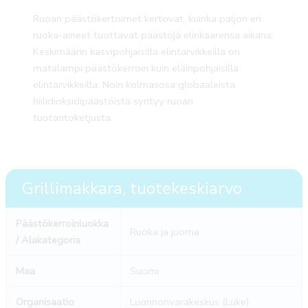
Ruoan päästökertoimet kertovat, kuinka paljon eri
ruoka-aineet tuottavat päästöjä elinkaarensa aikana.
Keskimäärin kasvipohjaisilla elintarvikkeilla on
matalampi päästökerroin kuin eläinpohjaisilla
elintarvikkeilla. Noin kolmasosa globaaleista
hiilidioksidipäästöistä syntyy ruoan
tuotantoketjusta.
Grillimakkara, tuotekeskiarvo
Päästökerroinluokka
Ruoka ja juoma
/ Alakategoria
Maa
Suomi
Organisaatio
Luonnonvarakeskus (Luke)