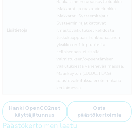
Raaka-aineen ruoankäyttöluokka:
’Makkarat’ ja raaka-aineluokka:
’Makkarat’. Systeemirajaus:
Systeemin rajat kattavat
Lisätietoja
ilmastovaikutukset kehdosta
tukkukauppaan. Funktionaalinen
yksikkö on 1 kg tuotetta
sellaisenaan, ei sisällä
valmistuksen/kypsentämisen
vaikutuksesta vähenevää massaa.
Maankäytön (LULUC, FLAG)
päästövaikutuksia ei ole mukana
kertoimessa.
Hanki OpenCO2net
Osta
käyttäjätunnus
päästökertoimia
Päästökertoimen laatu