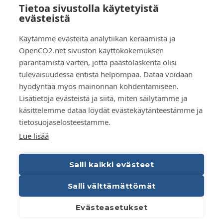
Tietoa sivustolla käytetyistä
Ota yhteyttä
evästeistä
Yleistä
Käytämme evästeitä analytiikan keräämistä ja
Tilaa uutiskirje
OpenCO2.net sivuston käyttökokemuksen
Käyttöehdot
parantamista varten, jotta päästölaskenta olisi
Tietosuojaseloste
tulevaisuudessa entistä helpompaa. Dataa voidaan
Evästeet
hyödyntää myös mainonnan kohdentamiseen.
Lisätietoja evästeistä ja siitä, miten säilytämme ja
FI
käsittelemme dataa löydät evästekäytänteestämme ja
tietosuojaselosteestamme.
EN
Lue lisää
Salli kaikki evästeet
Copyright OpenCO2net Oy 2026
Salli välttämättömät
Evästeasetukset