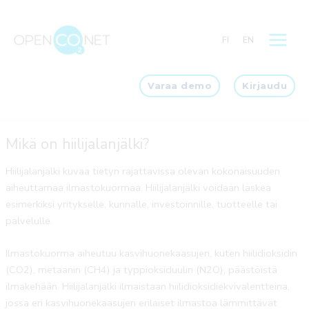
Siirry
sisältöön
FI
EN
Varaa demo
Kirjaudu
Mikä on hiilijalanjälki?
Hiilijalanjälki kuvaa tietyn rajattavissa olevan kokonaisuuden
aiheuttamaa ilmastokuormaa. Hiilijalanjälki voidaan laskea
esimerkiksi yritykselle, kunnalle, investoinnille, tuotteelle tai
palvelulle.
Ilmastokuorma aiheutuu kasvihuonekaasujen, kuten hiilidioksidin
(CO2), metaanin (CH4) ja typpioksiduulin (N2O), päästöistä
ilmakehään. Hiilijalanjälki ilmaistaan hiilidioksidiekvivalentteina,
jossa eri kasvihuonekaasujen erilaiset ilmastoa lämmittävät