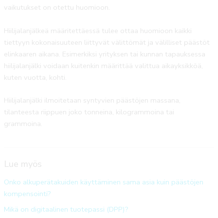
vaikutukset on otettu huomioon.
Hiilijalanjälkeä määritettäessä tulee ottaa huomioon kaikki
tiettyyn kokonaisuuteen liittyvät välittömät ja välilliset päästöt
elinkaaren aikana. Esimerkiksi yrityksen tai kunnan tapauksessa
hiilijalanjälki voidaan kuitenkin määrittää valittua aikayksikköä,
kuten vuotta, kohti.
Hiilijalanjälki ilmoitetaan syntyvien päästöjen massana,
tilanteesta riippuen joko tonneina, kilogrammoina tai
grammoina.
Lue myös
Onko alkuperätakuiden käyttäminen sama asia kuin päästöjen
kompensointi?
Mikä on digitaalinen tuotepassi (DPP)?