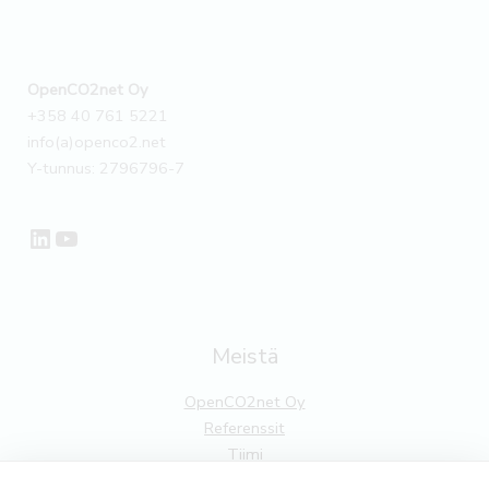
OpenCO2net Oy
+358 40 761 5221
info(a)openco2.net
Y-tunnus: 2796796-7
LinkedIn
YouTube
Meistä
OpenCO2net Oy
Referenssit
Tiimi
Yhteistyökumppanit