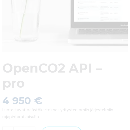
OpenCO2 API –
pro
4 950
€
Luotettavat päästökertoimet yritysten omiin järjestelmiin
rajapintaratkaisulla
OpenCO2