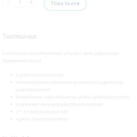
-
+
Tilaa tuote
API
-
pro
määrä
Tuotekuvaus
Luotettavat päästökertoimet yritysten omiin järjestelmiin
rajapintaratkaisulla
5 päästökerroinryhmää
Asiantuntijoiden validoimat kuukausittain päivittyvät
päästökertoimet
Mahdollisuus valita haluamasi yksiköt päästökertoimille
Lisähintaan useampia päästökerroinryhmiä
3 * 1 h käyttöönoton tuki
ApiKey-tunnistautuminen