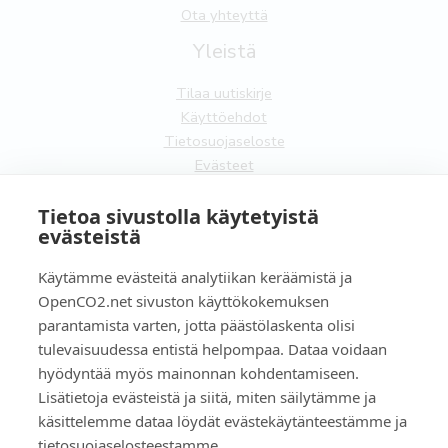
Ota yhteyttä
Yleistä
Tilaa uutiskirje
Käyttöehdot
Tietosuojaseloste
Evästeet
FI
Tietoa sivustolla käytetyistä
evästeistä
EN
Käytämme evästeitä analytiikan keräämistä ja
OpenCO2.net sivuston käyttökokemuksen
parantamista varten, jotta päästölaskenta olisi
tulevaisuudessa entistä helpompaa. Dataa voidaan
Copyright OpenCO2net Oy 2026
hyödyntää myös mainonnan kohdentamiseen.
Lisätietoja evästeistä ja siitä, miten säilytämme ja
käsittelemme dataa löydät evästekäytänteestämme ja
tietosuojaselosteestamme.