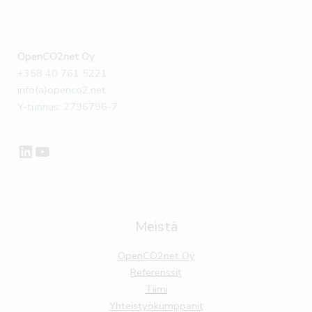
OpenCO2net Oy
+358 40 761 5221
info(a)openco2.net
Y-tunnus: 2796796-7
LinkedIn
YouTube
Meistä
OpenCO2net Oy
Referenssit
Tiimi
Yhteistyökumppanit