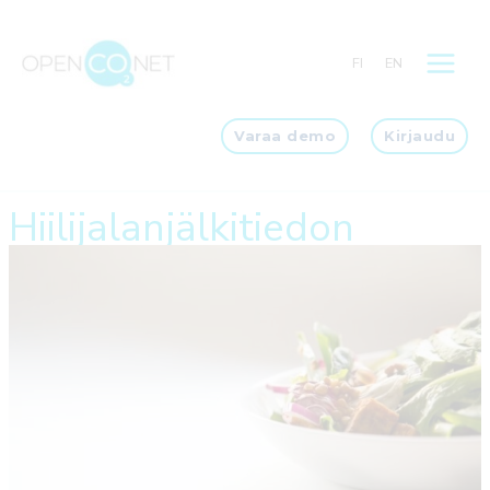
Siirry
sisältöön
FI
EN
Varaa demo
Kirjaudu
Hiilijalanjälkitiedon