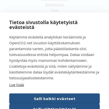
Referenssit
Tiimi
Yhteistyökumppanit
Tietoa sivustolla käytetyistä
Ota yhteyttä
evästeistä
Yleistä
Käytämme evästeitä analytiikan keräämistä ja
Tilaa uutiskirje
OpenCO2.net sivuston käyttökokemuksen
Käyttöehdot
parantamista varten, jotta päästölaskenta olisi
Tietosuojaseloste
tulevaisuudessa entistä helpompaa. Dataa voidaan
Evästeet
hyödyntää myös mainonnan kohdentamiseen.
Lisätietoja evästeistä ja siitä, miten säilytämme ja
FI
käsittelemme dataa löydät evästekäytänteestämme ja
tietosuojaselosteestamme.
EN
Lue lisää
Salli kaikki evästeet
Copyright OpenCO2net Oy 2026