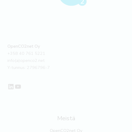
OpenCO2net Oy
+358 40 761 5221
info(a)openco2.net
Y-tunnus: 2796796-7
LinkedIn
YouTube
Meistä
OpenCO2net Oy