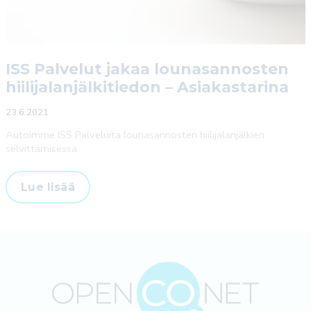
ISS Palvelut jakaa lounasannosten
hiilijalanjälkitiedon – Asiakastarina
23.6.2021
Autoimme ISS Palveluita lounasannosten hiilijalanjälkien
selvittämisessä.
ISS
Lue lisää
Palvelut
jakaa
lounasannosten
hiilijalanjälkitiedon
–
Asiakastarina