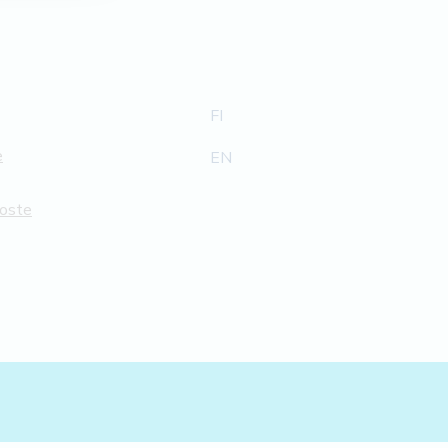
FI
e
EN
loste