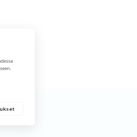
udessa
seen.
ukset