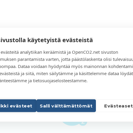
sivustolla käytetyistä evästeistä
västeitä analytiikan keräämistä ja OpenCO2.net sivuston
muksen parantamista varten, jotta päästölaskenta olisi tulevaisu
elpompaa. Dataa voidaan hyödyntää myös mainonnan kohdentami
 evästeistä ja siitä, miten säilytämme ja käsittelemme dataa löydät
änteestämme ja tietosuojaselosteestamme.
aikki evästeet
Salli välttämättömät
Evästeaset