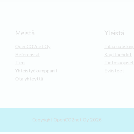
Meistä
Yleistä
OpenCO2net Oy
Tilaa uutiskirj
Referenssit
Käyttöehdot
Tiimi
Tietosuojase
Yhteistyökumppanit
Evästeet
Ota yhteyttä
Copyright OpenCO2net Oy 2026