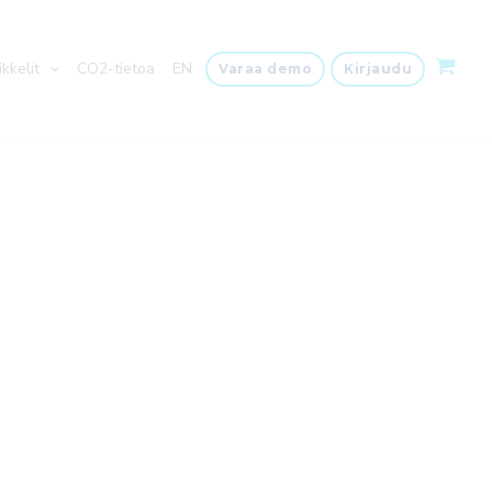
ikkelit
CO2-tietoa
EN
Varaa demo
Kirjaudu