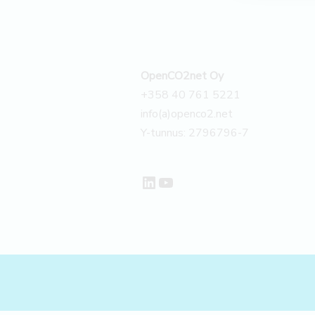
OpenCO2net Oy
+358 40 761 5221
info(a)openco2.net
Y-tunnus: 2796796-7
LinkedIn
YouTube