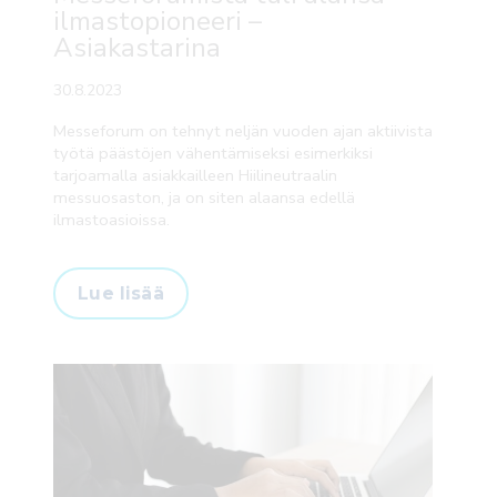
ilmastopioneeri –
Asiakastarina
30.8.2023
Messeforum on tehnyt neljän vuoden ajan aktiivista
työtä päästöjen vähentämiseksi esimerkiksi
tarjoamalla asiakkailleen Hiilineutraalin
messuosaston, ja on siten alaansa edellä
ilmastoasioissa.
Lue lisää