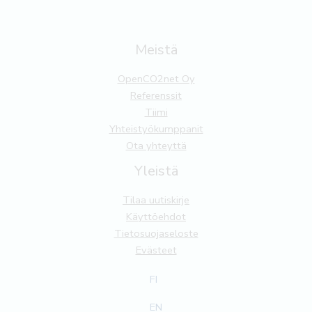
Meistä
OpenCO2net Oy
Referenssit
Tiimi
Yhteistyökumppanit
Ota yhteyttä
Yleistä
Tilaa uutiskirje
Käyttöehdot
Tietosuojaseloste
Evästeet
FI
EN