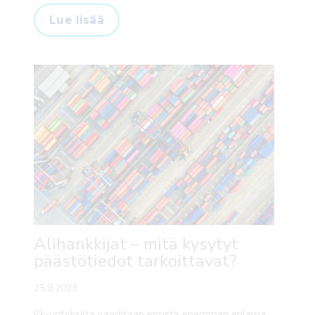
Lue lisää
Alihankkijat – mitä kysytyt
päästötiedot tarkoittavat?
25.9.2023
Pk-yrityksiltä vaaditaan entistä enemmän erilaisia