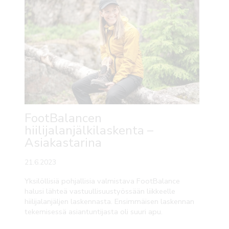
FootBalancen
hiilijalanjälkilaskenta –
Asiakastarina
21.6.2023
Yksilöllisiä pohjallisia valmistava FootBalance
halusi lähteä vastuullisuustyössään liikkeelle
hiilijalanjäljen laskennasta. Ensimmäisen laskennan
tekemisessä asiantuntijasta oli suuri apu.