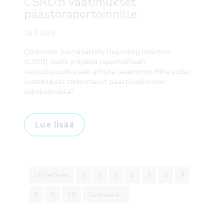
CSRD:n vaatimukset
päästöraportoinnille
16.3.2023
Corporate Sustainability Reporting Directive
(CSRD) vaatii yrityksiä raportoimaan
vastuullisuudestaan entistä laajemmin. Mitä uudet
vaatimukset tarkoittavat päästölaskennan
näkökulmasta?
Lue lisää
« Edellinen
1
2
3
4
5
6
7
8
9
10
Seuraava »