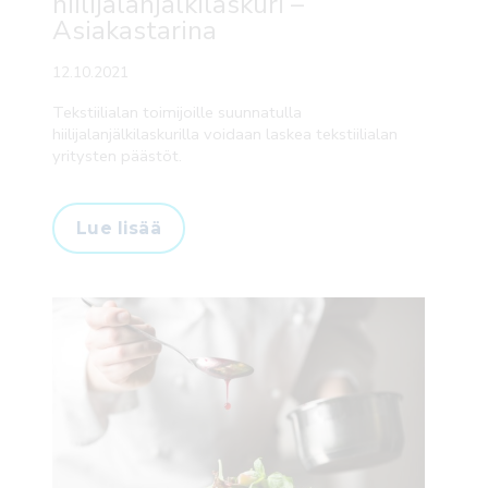
hiilijalanjälkilaskuri –
Asiakastarina
12.10.2021
Tekstiilialan toimijoille suunnatulla
hiilijalanjälkilaskurilla voidaan laskea tekstiilialan
yritysten päästöt.
Lue lisää