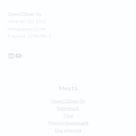
OpenCO2net Oy
+358 40 761 5221
info(a)openco2.net
Y-tunnus: 2796796-7
LinkedIn
YouTube
Meistä
OpenCO2net Oy
Referenssit
Tiimi
Yhteistyökumppanit
Ota yhteyttä