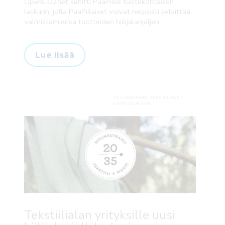
OpenCO2net kehitti PaaPiille tuotekohtaisen
laskurin, jolla PaaPiilaiset voivat helposti selvittää
valmistamiensa tuotteiden hiilijalanjäljen.
Lue lisää
Tekstiilialan yrityksille uusi