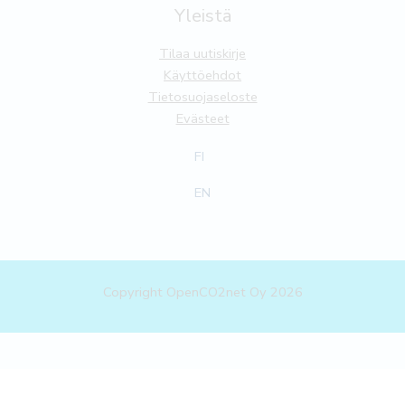
Yleistä
Tilaa uutiskirje
Käyttöehdot
Tietosuojaseloste
Evästeet
FI
EN
Copyright OpenCO2net Oy 2026