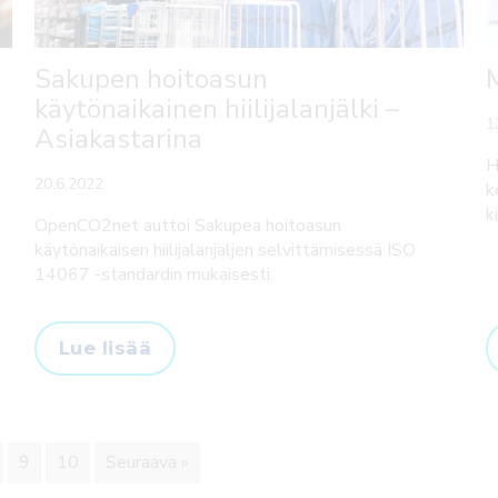
Sakupen hoitoasun
M
käytönaikainen hiilijalanjälki –
1
Asiakastarina
H
20.6.2022
k
k
OpenCO2net auttoi Sakupea hoitoasun
käytönaikaisen hiilijalanjäljen selvittämisessä ISO
14067 -standardin mukaisesti.
Lue lisää
9
10
Seuraava »