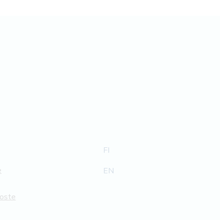
FI
e
EN
loste