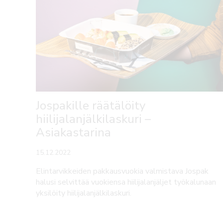
Jospakille räätälöity
hiilijalanjälkilaskuri –
Asiakastarina
15.12.2022
Elintarvikkeiden pakkausvuokia valmistava Jospak
halusi selvittää vuokiensa hiilijalanjäljet työkalunaan
yksilöity hiilijalanjälkilaskuri.