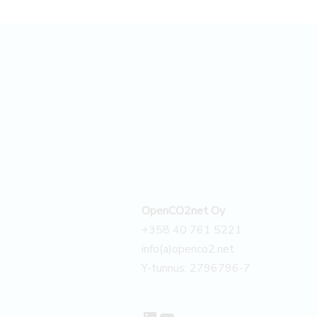
OpenCO2net Oy
+358 40 761 5221
info(a)openco2.net
Y-tunnus: 2796796-7