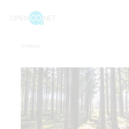
Siirry
sisältöön
Artikkelit