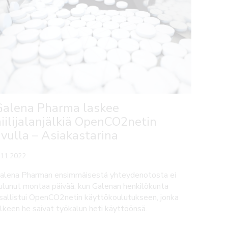
Galena Pharma laskee
hiilijalanjälkiä OpenCO2netin
avulla – Asiakastarina
.11.2022
alena Pharman ensimmäisestä yhteydenotosta ei
ulunut montaa päivää, kun Galenan henkilökunta
sallistui OpenCO2netin käyttökoulutukseen, jonka
älkeen he saivat työkalun heti käyttöönsä.