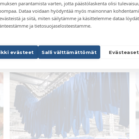
muksen parantamista varten, jotta päästölaskenta olisi tulevaisu
elpompaa. Dataa voidaan hyödyntää myös mainonnan kohdentami
Tuotteen hiilijalanjälki kuvaa tuotteen
H
ilmastovaikutuksia. Luotettava hiilijalanjälkilaskenta
l
 evästeistä ja siitä, miten säilytämme ja käsittelemme dataa löydät
perustuu ISO 14067 standardin ohjeistukseen.
v
änteestämme ja tietosuojaselosteestamme.
l
Lue lisää
aikki evästeet
Salli välttämättömät
Evästeaset