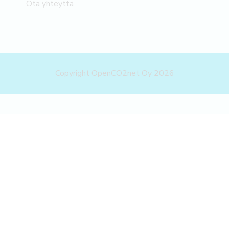
Ota yhteyttä
Copyright OpenCO2net Oy 2026