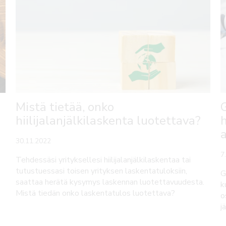
Mistä tietää, onko
hiilijalanjälkilaskenta luotettava?
30.11.2022
7
Tehdessäsi yrityksellesi hiilijalanjälkilaskentaa tai
tutustuessasi toisen yrityksen laskentatuloksiin,
G
saattaa herätä kysymys laskennan luotettavuudesta.
k
Mistä tiedän onko laskentatulos luotettava?
o
j