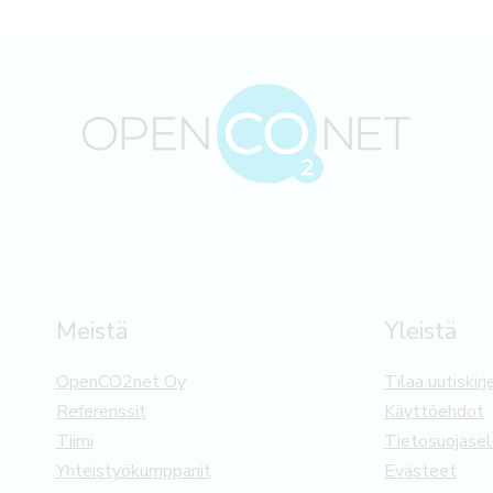
Meistä
Yleistä
OpenCO2net Oy
Tilaa uutiskirj
Referenssit
Käyttöehdot
Tiimi
Tietosuojase
Yhteistyökumppanit
Evästeet