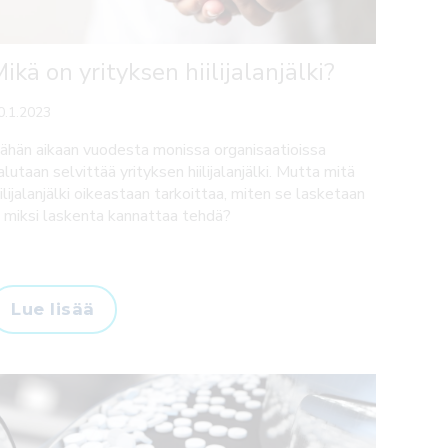
ikä on yrityksen hiilijalanjälki?
0.1.2023
ähän aikaan vuodesta monissa organisaatioissa
alutaan selvittää yrityksen hiilijalanjälki. Mutta mitä
iilijalanjälki oikeastaan tarkoittaa, miten se lasketaan
a miksi laskenta kannattaa tehdä?
Lue lisää