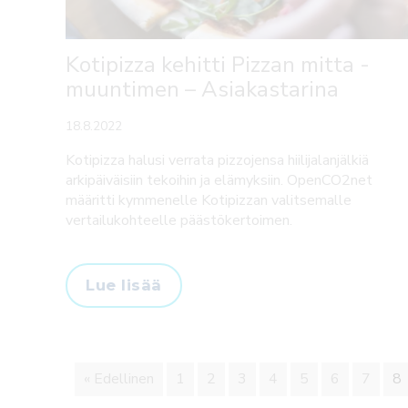
Kotipizza kehitti Pizzan mitta -
muuntimen – Asiakastarina
18.8.2022
Kotipizza halusi verrata pizzojensa hiilijalanjälkiä
arkipäiväisiin tekoihin ja elämyksiin. OpenCO2net
määritti kymmenelle Kotipizzan valitsemalle
vertailukohteelle päästökertoimen.
Lue lisää
« Edellinen
1
2
3
4
5
6
7
8