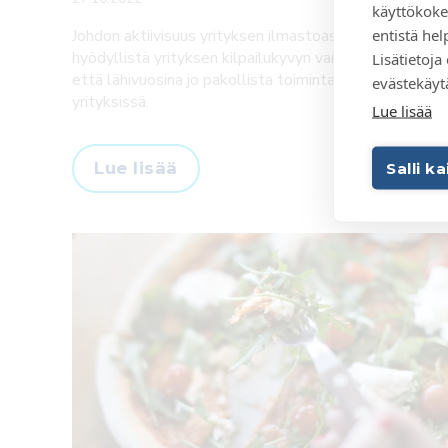
käyttökoke
entistä h
Johdon aktiivisuus yrityksen ilmastoasioissa on sekä
hyödyllistä yrityksen kilpailukyvyn varmistamiseksi,
Lisätietoja
että lähivuosina jo pakollista toimintaa myös pk-
evästekäyt
yrityksissä.
Lue lisää
Lue lisää
Salli k