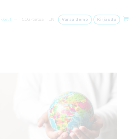
ikkelit
CO2-tietoa
EN
Varaa demo
Kirjaudu