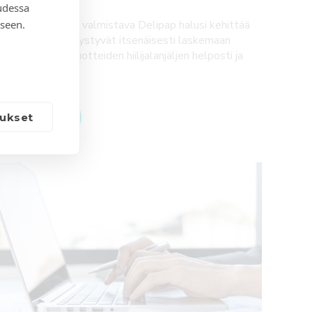
udessa
seen.
ygieniatuotteita valmistava Delipap halusi kehittää
askurin, jolla he pystyvät itsenäisesti laskemaan
almistamiensa tuotteiden hiilijalanjäljen helposti ja
uotettavasti.
Lue lisää
ukset