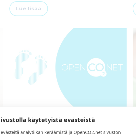
Lue lisää
Tuotteen hiilijalanjälki – miten se
sivustolla käytetyistä evästeistä
määritetään?
västeitä analytiikan keräämistä ja OpenCO2.net sivuston
3.10.2022
8