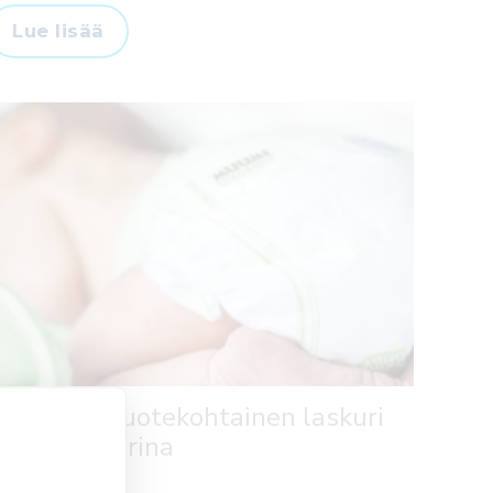
Lue lisää
Delipapin tuotekohtainen laskuri
– Asiakastarina
.9.2022