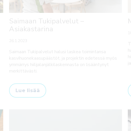
Saimaan Tukipalvelut –
M
Asiakastarina
1
26.1.2023
T
h
Saimaan Tukipalvelut halusi laskea toimintansa
h
kasvihuonekaasupäästöt, ja projektin edetessä myös
j
ymmärrys hiilijalanjälkilaskennasta on lisääntynyt
merkittävästi.
Lue lisää