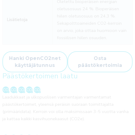
Oletettu bioperäisen energian
oletusosuus 24 %. Bioperäisen
hiilen oletusosuus on 24,3 %.
Lisätietoja
Sekapolttoaineiden CO2-kerroin
on arvio, joka ottaa huomioon vain
fossiilisen hiilen osuuden.
Hanki OpenCO2net
Osta
käyttäjätunnus
päästökertoimia
Päästökertoimen laatu
Laadukkaat ja ulkopuolisen varmentajan varmentamat
päästökertoimet, yleensä peräisin suoraan toimittajalta
(primääridata). Kerroin voi olla maksimissaan 3-5 vuotta vanha
ja kattaa kaikki kasvihuonekaasut (CO2e).