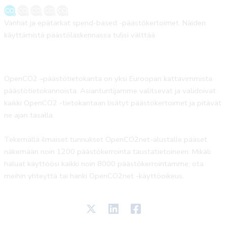
Vanhat ja epätarkat spend-based -päästökertoimet. Näiden
käyttämistä päästölaskennassa tulisi välttää.
OpenCO2 –päästötietokanta on yksi Euroopan kattavimmista
päästötietokannoista. Asiantuntijamme valitsevat ja validoivat
kaikki OpenCO2 -tietokantaan lisätyt päästökertoimet ja pitävät
ne ajan tasalla.
Tekemällä ilmaiset tunnukset OpenCO2net-alustalle pääset
näkemään noin 1200 päästökerrointa taustatietoineen. Mikäli
haluat käyttöösi kaikki noin 8000 päästökerrointamme, ota
meihin yhteyttä tai hanki OpenCO2net -käyttöoikeus.