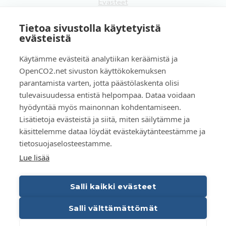
Evästeet
FI
Tietoa sivustolla käytetyistä
evästeistä
EN
Käytämme evästeitä analytiikan keräämistä ja
OpenCO2.net sivuston käyttökokemuksen
parantamista varten, jotta päästölaskenta olisi
tulevaisuudessa entistä helpompaa. Dataa voidaan
Copyright OpenCO2net Oy 2026
hyödyntää myös mainonnan kohdentamiseen.
Lisätietoja evästeistä ja siitä, miten säilytämme ja
käsittelemme dataa löydät evästekäytänteestämme ja
tietosuojaselosteestamme.
Lue lisää
Salli kaikki evästeet
Salli välttämättömät