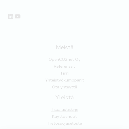
LinkedIn
YouTube
Meistä
OpenCO2net Oy
Referenssit
Tiimi
Yhteistyökumppanit
Ota yhteyttä
Yleistä
Tilaa uutiskirje
Käyttöehdot
Tietosuojaseloste