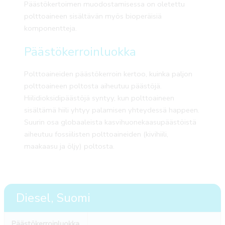
Päästökertoimen muodostamisessa on oletettu
polttoaineen sisältävän myös bioperäisiä
komponentteja.
Päästökerroinluokka
Polttoaineiden päästökerroin kertoo, kuinka paljon
polttoaineen poltosta aiheutuu päästöjä.
Hiilidioksidipäästöjä syntyy, kun polttoaineen
sisältämä hiili yhtyy palamisen yhteydessä happeen.
Suurin osa globaaleista kasvihuonekaasupäästöistä
aiheutuu fossiilisten polttoaineiden (kivihiili,
maakaasu ja öljy) poltosta.
Diesel, Suomi
Päästökerroinluokka