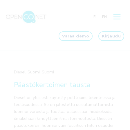
Siirry
sisältöön
FI
EN
Varaa demo
Kirjaudu
Diesel, Suomi, Suomi
Päästökertoimen tausta
Diesel on yleisesti käytetty polttoaine liikenteessä ja
teollisuudessa. Se on jalostettu uusiutumattomista
luonnonvaroista ja tuottaa palaessaan hiilidioksidia
ilmakehään kiihdyttäen ilmastonmuutosta. Dieselin
päästökerroin huomioi vain fossiilisen hiilen osuuden.