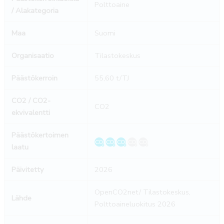
Polttoaine
/ Alakategoria
Maa
Suomi
Organisaatio
Tilastokeskus
Päästökerroin
55,60 t/TJ
CO2 / CO2-
CO2
ekvivalentti
Päästökertoimen
laatu
Päivitetty
2026
OpenCO2net/ Tilastokeskus,
Lähde
Polttoaineluokitus 2026