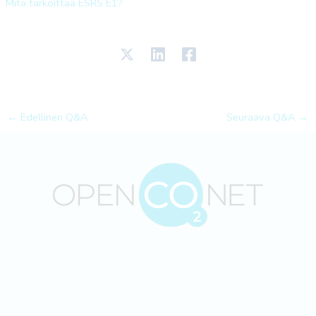
Mitä tarkoittaa ESRS E1?
←
Edellinen Q&A
Seuraava Q&A
→