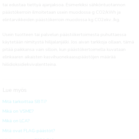
tai edustaa tiettyä ajanjaksoa. Esimerkiksi sähköntuotannon
päästökerroin ilmoitetaan usein muodossa g CO2/kWh ja
elintarvikkeiden päästökerroin muodossa kg CO2ekv. /kg.
Usein tuotteen tai palvelun päästökertoimesta puhuttaessa
käytetään nimitystä hiilijalanjälki. Jos aivan tarkkoja ollaan, tämä
pitää paikkansa vain silloin, kun päästökertoimella kuvataan
elinkaaren aikaisten kasvihuonekaasupäästöjen määrää
hiilidioksidiekvivalentteina.
Lue myös
Mitä tarkoittaa SBTi?
Mikä on VSME?
Mikä on LCA?
Mitä ovat FLAG-päästöt?