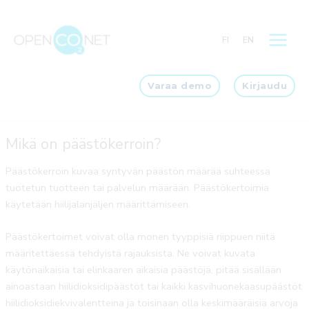
Siirry
sisältöön
FI
EN
Varaa demo
Kirjaudu
Mikä on päästökerroin?
Päästökerroin kuvaa syntyvän päästön määrää suhteessa
tuotetun tuotteen tai palvelun määrään. Päästökertoimia
käytetään hiilijalanjäljen määrittämiseen.
Päästökertoimet voivat olla monen tyyppisiä riippuen niitä
määritettäessä tehdyistä rajauksista. Ne voivat kuvata
käytönaikaisia tai elinkaaren aikaisia päästöjä, pitää sisällään
ainoastaan hiilidioksidipäästöt tai kaikki kasvihuonekaasupäästöt
hiilidioksidiekvivalentteina ja toisinaan olla keskimääräisiä arvoja