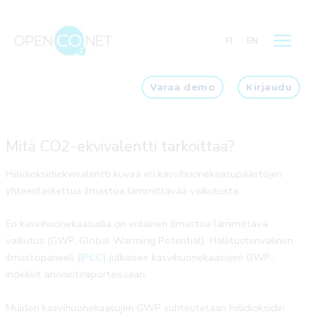
Siirry
sisältöön
FI
EN
Varaa demo
Kirjaudu
Mitä CO2-ekvivalentti tarkoittaa?
Hiilidioksidiekvivalentti kuvaa eri kasvihuonekaasupäästöjen
yhteenlaskettua ilmastoa lämmittävää vaikutusta.
Eri kasvihuonekaasuilla on erilainen ilmastoa lämmittävä
vaikutus (GWP, Global Warming Potential). Hallitustenvälinen
ilmastopaneeli (
IPCC
) julkaisee kasvihuonekaasujen GWP-
indeksit arviointiraporteissaan.
Muiden kasvihuonekaasujen GWP suhteutetaan hiilidioksidin