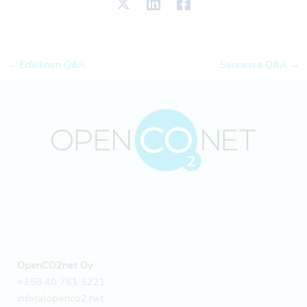
←
Edellinen Q&A
Seuraava Q&A
→
OpenCO2net Oy
+358 40 761 5221
info(a)openco2.net