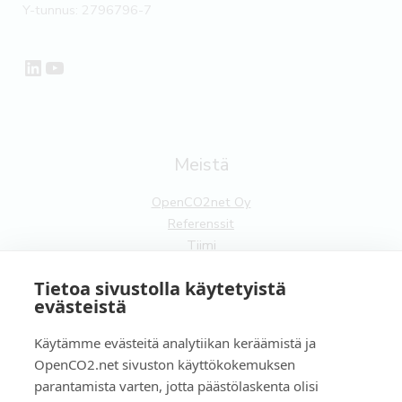
Y-tunnus: 2796796-7
LinkedIn
YouTube
Meistä
OpenCO2net Oy
Referenssit
Tiimi
Yhteistyökumppanit
Tietoa sivustolla käytetyistä
Ota yhteyttä
evästeistä
Yleistä
Käytämme evästeitä analytiikan keräämistä ja
Tilaa uutiskirje
OpenCO2.net sivuston käyttökokemuksen
Käyttöehdot
parantamista varten, jotta päästölaskenta olisi
Tietosuojaseloste