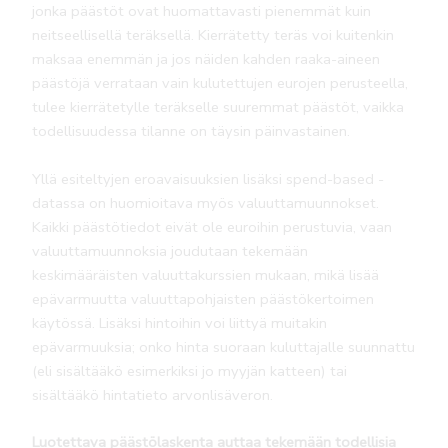
jonka päästöt ovat huomattavasti pienemmät kuin
neitseellisellä teräksellä. Kierrätetty teräs voi kuitenkin
maksaa enemmän ja jos näiden kahden raaka-aineen
päästöjä verrataan vain kulutettujen eurojen perusteella,
tulee kierrätetylle teräkselle suuremmat päästöt, vaikka
todellisuudessa tilanne on täysin päinvastainen.
Yllä esiteltyjen eroavaisuuksien lisäksi spend-based -
datassa on huomioitava myös valuuttamuunnokset.
Kaikki päästötiedot eivät ole euroihin perustuvia, vaan
valuuttamuunnoksia joudutaan tekemään
keskimääräisten valuuttakurssien mukaan, mikä lisää
epävarmuutta valuuttapohjaisten päästökertoimen
käytössä. Lisäksi hintoihin voi liittyä muitakin
epävarmuuksia; onko hinta suoraan kuluttajalle suunnattu
(eli sisältääkö esimerkiksi jo myyjän katteen) tai
sisältääkö hintatieto arvonlisäveron.
Luotettava päästölaskenta auttaa tekemään todellisia