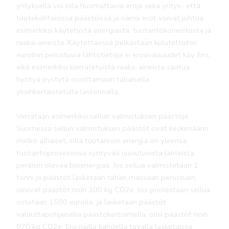
yrityksellä voi olla huomattavia eroja sekä yritys- että
tuotekohtaisissa päästöissä ja nämä erot voivat johtua
esimerkiksi käytetystä energiasta, tuotantokoneistosta ja
raaka-aineista. Käytettäessä pelkästään kulutettuihin
euroihin perustuvia lähtötietoja ei eroavaisuudet käy ilmi,
eikä esimerkiksi kierrätetyistä raaka-aineista saatua
hyötyä pystytä osoittamaan tällaisella
yksinkertaistetulla laskennalla.
Verrataan esimerkiksi sellun valmistuksen päästöjä.
Suomessa sellun valmistuksen päästöt ovat keskimäärin
melko alhaiset, sillä tuotannon energia on yleensä
tuotantoprosessissa syntyvää uusiutuvista lähteistä
peräisin olevaa bioenergiaa. Jos sellua valmistetaan 1
tonni ja päästöt lasketaan tähän massaan perustuen,
olisivat päästöt noin 300 kg CO2e. Jos puolestaan sellua
ostetaan 1500 eurolla, ja lasketaan päästöt
valuuttapohjaisella päästökertoimella, olisi päästöt noin
970 kg CO2e. Ero näillä kahdella tavalla lasketuissa