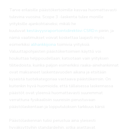
Tarve erilaisille päästökertoimille kasvaa huomattavasti
tulevina vuosina. Scope 3 -laskenta tulee monille
yrityksille ajankohtaiseksi, mikäli he
kuuluvat
kestävyysraportointidirektiivi CSRD:n
piiriin, ja
nämä vaatimukset voivat koskettaa laajasti myös
esimerkiksi
alihankkijoina
toimivia yrityksiä.
Valuuttapohjaisten päästökertoimien käyttö voi
houkuttaa helppoudellaan; katsotaan vain yrityksen
tilitiedoista, kuinka paljon esimerkiksi raaka-ainehankinnat
ovat maksaneet laskentavuoden aikana ja etsitään
kyseistä tuotekategoriaa vastaava päästökerroin. On
kuitenkin hyvä huomioida, että tällaisessa laskennassa
päästöt ovat yleensä huomattavasti suuremmat
verrattuna fysikaalisiin suureisiin perustuvaan
päästölaskentaan ja lopputuloksen tarkkuus kärsii.
Päästölaskennan tulisi perustua aina yleisesti
hyväksyttyihin standardeihin, jotka asettavat