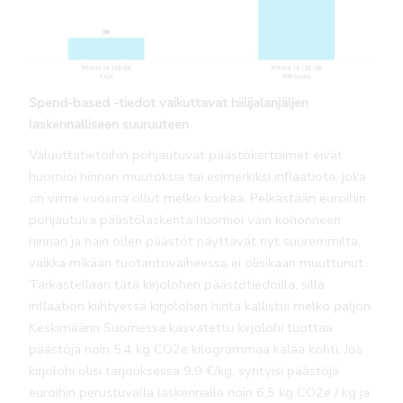
Spend-based -tiedot vaikuttavat hiilijalanjäljen
laskennalliseen suuruuteen
Valuuttatietoihin pohjautuvat päästökertoimet eivät
huomioi hinnan muutoksia tai esimerkiksi inflaatiota, joka
on viime vuosina ollut melko korkea. Pelkästään euroihin
pohjautuva päästölaskenta huomioi vain kohonneen
hinnan ja näin ollen päästöt näyttävät nyt suuremmilta,
vaikka mikään tuotantovaiheessa ei olisikaan muuttunut.
Tarkastellaan tätä kirjolohen päästötiedoilla, sillä
inflaation kiihtyessä kirjolohen hinta kallistui melko paljon.
Keskimäärin Suomessa kasvatettu kirjolohi tuottaa
päästöjä noin 5,4 kg CO2e kilogrammaa kalaa kohti. Jos
kirjolohi olisi tarjouksessa 9,9 €/kg, syntyisi päästöjä
euroihin perustuvalla laskennalla noin 6,5 kg CO2e / kg ja