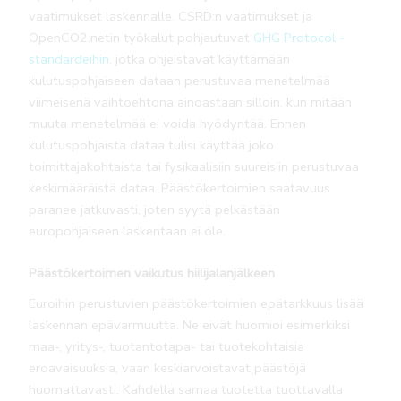
vaatimukset laskennalle. CSRD:n vaatimukset ja
OpenCO2.netin työkalut pohjautuvat
GHG Protocol -
standardeihin
, jotka ohjeistavat käyttämään
kulutuspohjaiseen dataan perustuvaa menetelmää
viimeisenä vaihtoehtona ainoastaan silloin, kun mitään
muuta menetelmää ei voida hyödyntää. Ennen
kulutuspohjaista dataa tulisi käyttää joko
toimittajakohtaista tai fysikaalisiin suureisiin perustuvaa
keskimääräistä dataa. Päästökertoimien saatavuus
paranee jatkuvasti, joten syytä pelkästään
europohjaiseen laskentaan ei ole.
Päästökertoimen vaikutus hiilijalanjälkeen
Euroihin perustuvien päästökertoimien epätarkkuus lisää
laskennan epävarmuutta. Ne eivät huomioi esimerkiksi
maa-, yritys-, tuotantotapa- tai tuotekohtaisia
eroavaisuuksia, vaan keskiarvoistavat päästöjä
huomattavasti. Kahdella samaa tuotetta tuottavalla