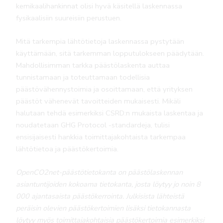
kemikaalihankinnat olisi hyvä käsitellä laskennassa
fysikaalisiin suureisiin perustuen.
Mitä tarkempia lähtötietoja laskennassa pystytään
käyttämään, sitä tarkemman lopputulokseen päädytään.
Mahdollisimman tarkka päästölaskenta auttaa
tunnistamaan ja toteuttamaan todellisia
päästövähennystoimia ja osoittamaan, että yrityksen
päästöt vähenevät tavoitteiden mukaisesti. Mikäli
halutaan tehdä esimerkiksi CSRD:n mukaista laskentaa ja
noudatetaan GHG Protocol -standardeja, tulisi
ensisijaisesti hankkia toimittajakohtaista tarkempaa
lähtötietoa ja päästökertoimia.
OpenCO2net-päästötietokanta on päästölaskennan
asiantuntijoiden kokoama tietokanta, josta löytyy jo noin 8
000 ajantasaista päästökerrointa. Julkisista lähteistä
peräisin olevien päästökertoimien lisäksi tietokannasta
löytyy myös toimittajakohtaisia päästökertoimia esimerkiksi