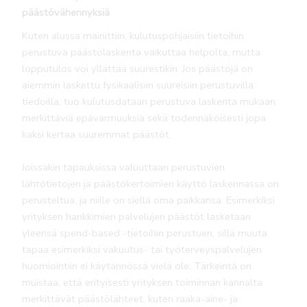
päästövähennyksiä
Kuten alussa mainittiin, kulutuspohjaisiin tietoihin
perustuva päästölaskenta vaikuttaa helpolta, mutta
lopputulos voi yllättää suurestikin. Jos päästöjä on
aiemmin laskettu fysikaalisiin suureisiin perustuvilla
tiedoilla, tuo kulutusdataan perustuva laskenta mukaan
merkittäviä epävarmuuksia sekä todennäköisesti jopa
kaksi kertaa suuremmat päästöt.
Joissakin tapauksissa valuuttaan perustuvien
lähtötietojen ja päästökertoimien käyttö laskennassa on
perusteltua, ja niille on siellä oma paikkansa. Esimerkiksi
yrityksen hankkimien palvelujen päästöt lasketaan
yleensä spend-based -tietoihin perustuen, sillä muuta
tapaa esimerkiksi vakuutus- tai työterveyspalvelujen
huomiointiin ei käytännössä vielä ole. Tärkeintä on
muistaa, että erityisesti yrityksen toiminnan kannalta
merkittävät päästölähteet, kuten raaka-aine- ja