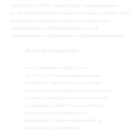
SSAB:ltä ja UPM:ltä. OpenCO2.api-rajapintaratkaisun
avulla päästökertoimet voidaan liittää osaksi yritysten omia
järjestelmiä. Lisäksi OpenCO2net-alustalta löytyy
standardipohjaiset hiilijalanjälkilaskurit sekä
organisaatioiden että tuotteiden hiilijalanjälkilaskentaan.
Anna Kemppainen
Anna Kemppainen (M.Sc) toimii
OpenCO2netin asiantuntijapalveluiden
päällikkönä. Hänellä on usean vuoden
kokemus eri aloilla toimivien ja eri kokoisten
yritysten päästölaskennan ja ilmastotyön
projekteista. Lisäksi Anna on perehtynyt
kattavasti päästölaskentaan ja
ilmastotyöhön liittyvien standardien ja
lainsäädännön vaatimuksiin.