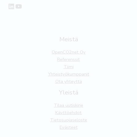
LinkedIn
YouTube
Meistä
OpenCO2net Oy
Referenssit
Tiimi
Yhteistyökumppanit
Ota yhteyttä
Yleistä
Tilaa uutiskirje
Käyttöehdot
Tietosuojaseloste
Evästeet