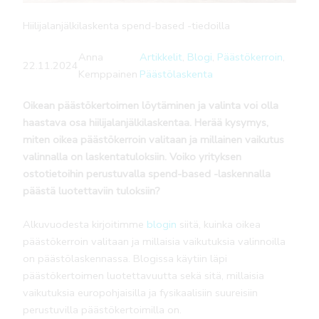
Hiilijalanjälkilaskenta spend-based -tiedoilla
Anna
Artikkelit
, 
Blogi
, 
Päästökerroin
, 
22.11.2024
Kemppainen
Päästölaskenta
Oikean päästökertoimen löytäminen ja valinta voi olla
haastava osa hiilijalanjälkilaskentaa. Herää kysymys,
miten oikea päästökerroin valitaan ja millainen vaikutus
valinnalla on laskentatuloksiin. Voiko yrityksen
ostotietoihin perustuvalla spend-based -laskennalla
päästä luotettaviin tuloksiin?
Alkuvuodesta kirjoitimme
blogin
siitä, kuinka oikea
päästökerroin valitaan ja millaisia vaikutuksia valinnoilla
on päästölaskennassa. Blogissa käytiin läpi
päästökertoimen luotettavuutta sekä sitä, millaisia
vaikutuksia europohjaisilla ja fysikaalisiin suureisiin
perustuvilla päästökertoimilla on.